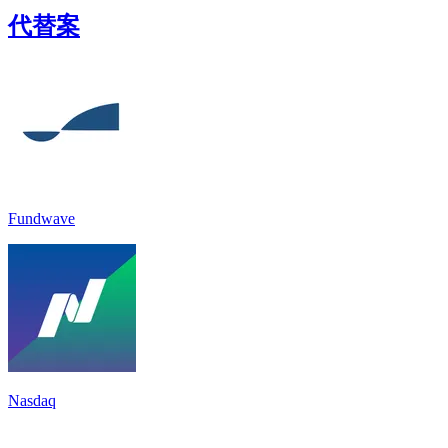
代替案
Fundwave
Nasdaq