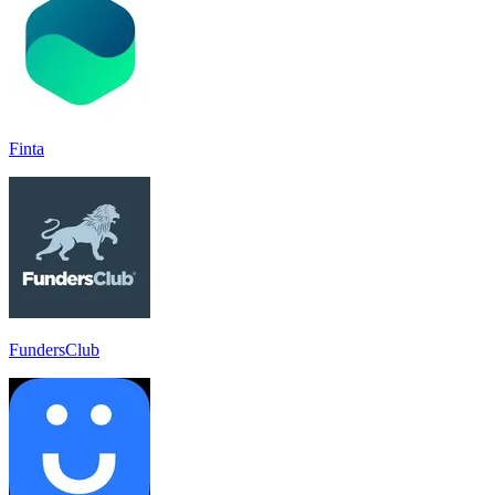
Finta
FundersClub