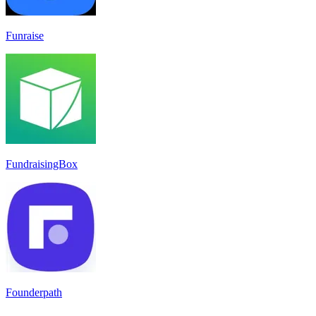
Funraise
FundraisingBox
Founderpath