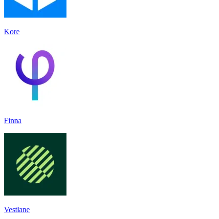
Kore
Finna
Vestlane