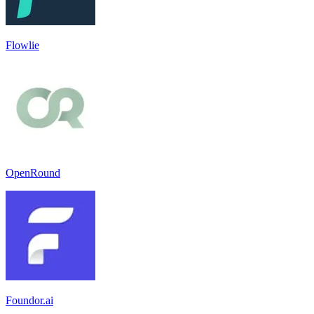
Flowlie
OpenRound
Foundor.ai