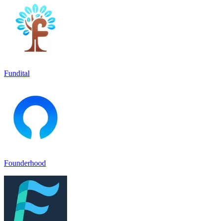
Fundital
Founderhood