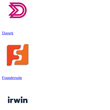
Dasseti
Foundersuite