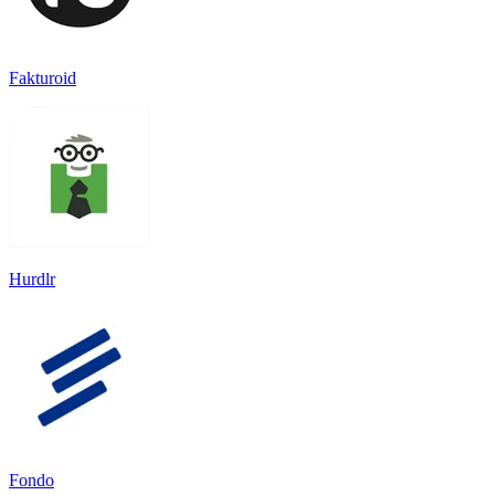
Fakturoid
Hurdlr
Fondo