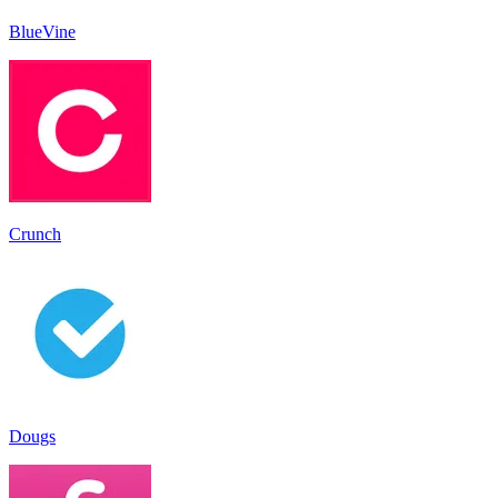
BlueVine
Crunch
Dougs