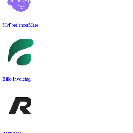
MyFreelancerMate
Billo Invoicing