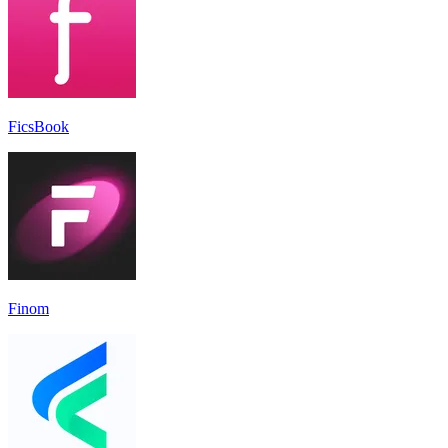
FicsBook
Finom