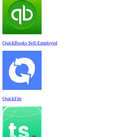
QuickBooks Self-Employed
QuickFile