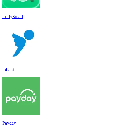
TrulySmall
inFakt
Payday