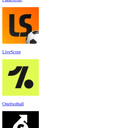
LiveScore
Onefootball