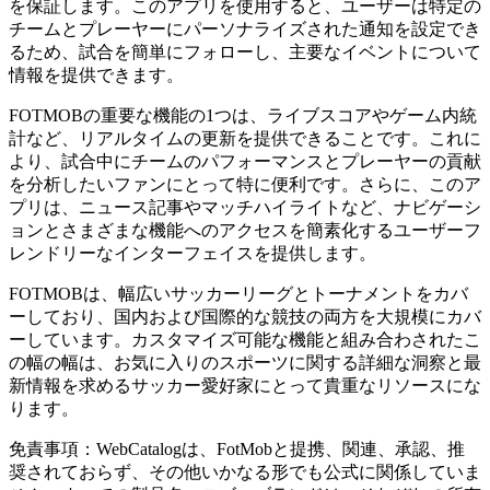
を保証します。このアプリを使用すると、ユーザーは特定の
チームとプレーヤーにパーソナライズされた通知を設定でき
るため、試合を簡単にフォローし、主要なイベントについて
情報を提供できます。
FOTMOBの重要な機能の1つは、ライブスコアやゲーム内統
計など、リアルタイムの更新を提供できることです。これに
より、試合中にチームのパフォーマンスとプレーヤーの貢献
を分析したいファンにとって特に便利です。さらに、このア
プリは、ニュース記事やマッチハイライトなど、ナビゲーシ
ョンとさまざまな機能へのアクセスを簡素化するユーザーフ
レンドリーなインターフェイスを提供します。
FOTMOBは、幅広いサッカーリーグとトーナメントをカバ
ーしており、国内および国際的な競技の両方を大規模にカバ
ーしています。カスタマイズ可能な機能と組み合わされたこ
の幅の幅は、お気に入りのスポーツに関する詳細な洞察と最
新情報を求めるサッカー愛好家にとって貴重なリソースにな
ります。
免責事項：WebCatalogは、FotMobと提携、関連、承認、推
奨されておらず、その他いかなる形でも公式に関係していま