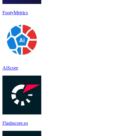
FootyMetrics
AiScore
Flashscore.es