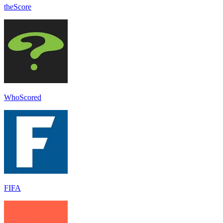
theScore
WhoScored
FIFA