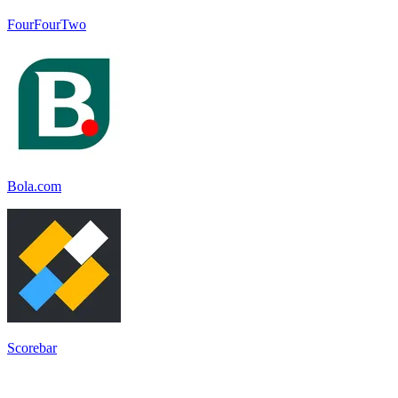
FourFourTwo
Bola.com
Scorebar