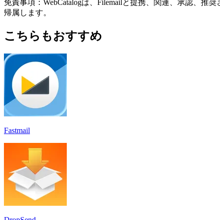
免責事項：WebCatalogは、Filemailと提携、関
帰属します。
こちらもおすすめ
Fastmail
DropSend