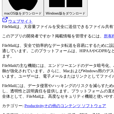
macOS版をダウンロード
Windows版をダウンロード
ウェブサイト
FileMailは、大容量ファイルを安全に送信できるファイ
このアプリの開発者ですか？掲載情報を管理するには、
所有
FileMailは、安全で効率的なデータ転送を容易にするた
適しています。このプラットフォームは、HIPAAやGDP
ます。
FileMailの主な機能には、エンドツーエンドのデータ暗
御が強化されています。さらに、MacおよびWindows用
います。ユーザーは、電子メールまたはリンクとしてファイ
FileMailには、データ侵害やハッキングのリスクを減ら
し、透明性と説明責任を提供します。プラットフォームの直
全体として、FileMailは、高度なセキュリティ機能と使
カテゴリー
:
Productivity
その他のコンテンツ ソフトウェア