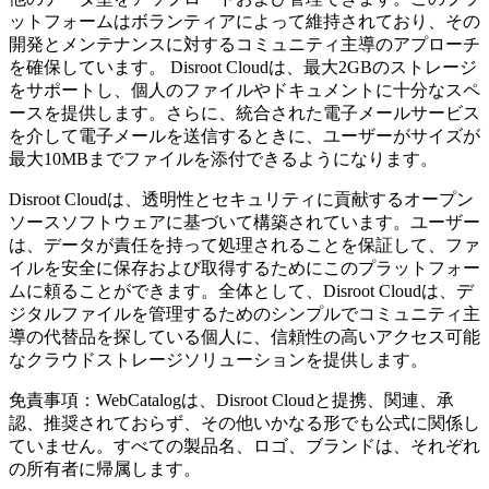
ットフォームはボランティアによって維持されており、その
開発とメンテナンスに対するコミュニティ主導のアプローチ
を確保しています。 Disroot Cloudは、最大2GBのストレージ
をサポートし、個人のファイルやドキュメントに十分なスペ
ースを提供します。さらに、統合された電子メールサービス
を介して電子メールを送信するときに、ユーザーがサイズが
最大10MBまでファイルを添付できるようになります。
Disroot Cloudは、透明性とセキュリティに貢献するオープン
ソースソフトウェアに基づいて構築されています。ユーザー
は、データが責任を持って処理されることを保証して、ファ
イルを安全に保存および取得するためにこのプラットフォー
ムに頼ることができます。全体として、Disroot Cloudは、デ
ジタルファイルを管理するためのシンプルでコミュニティ主
導の代替品を探している個人に、信頼性の高いアクセス可能
なクラウドストレージソリューションを提供します。
免責事項：WebCatalogは、Disroot Cloudと提携、関連、承
認、推奨されておらず、その他いかなる形でも公式に関係し
ていません。すべての製品名、ロゴ、ブランドは、それぞれ
の所有者に帰属します。