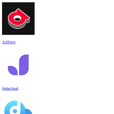
ArDrive
Jottacloud