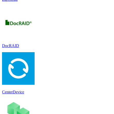
DocRAID
CenterDevice