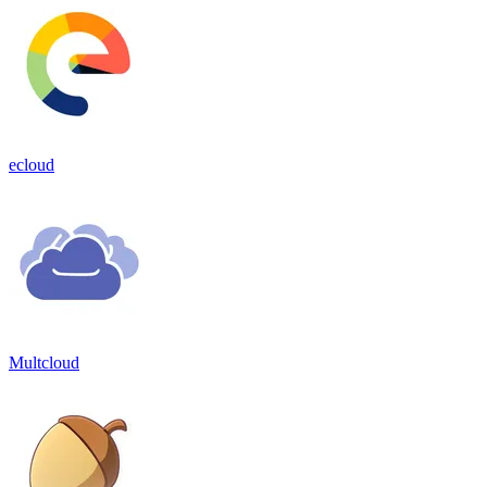
ecloud
Multcloud