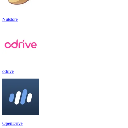
Nutstore
odrive
OpenDrive