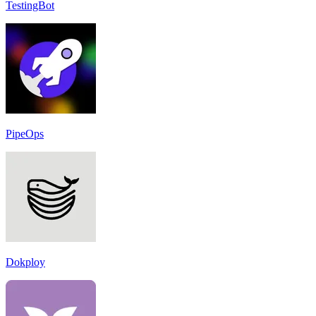
TestingBot
PipeOps
Dokploy