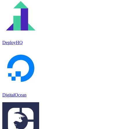
DeployHQ
DigitalOcean