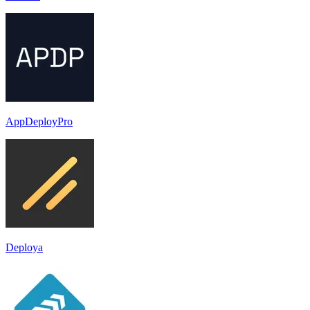
AppDeployPro
Deploya