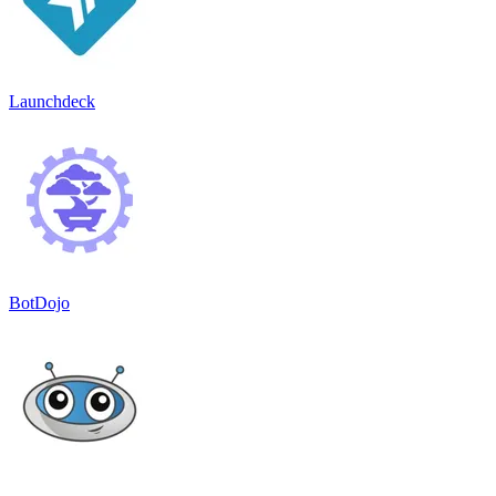
Launchdeck
BotDojo