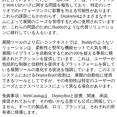
とWeb UIのバグに関する問題を報告しており、特定のシナ
リオでのパフォーマンスに影響を与える可能性があります。
これらの課題にもかかわらず、Deploybotはさまざまなチー
ムによって展開のニーズを管理するために使用されています
が、これらの問題のためにBuddyのような代替ソリューショ
ンに移行している人もいます。
展開ツールのより広いコンテキストでは、Buddyのようなソ
リューションは、柔軟性と堅牢な機能セットで人気を博し、
展開パイプラインを自動化するための100を超える事前に構
築されたアクションを提供しています。これは、ユーザーが
包括的な制御と信頼性を提供するプラットフォームを探して
いる展開ツールの進化する状況を強調しています。このエコ
システムにおけるDeployBotの役割は、展開の自動化に使用
できるツールとしてですが、その有効性は特定のユーザーの
ニーズとエクスペリエンスによって異なる場合があります。
免責事項：WebCatalogは、DeployBotと提携、関連、承認、
推奨されておらず、その他いかなる形でも公式に関係してい
ません。すべての製品名、ロゴ、ブランドは、それぞれの所
有者に帰属します。