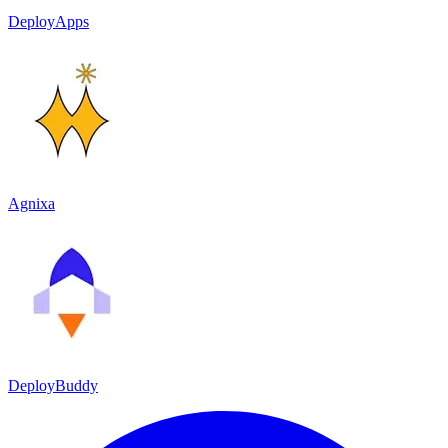
DeployApps
Agnixa
DeployBuddy