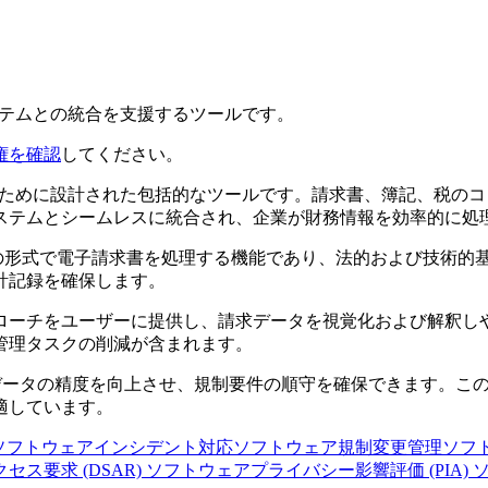
ステムとの統合を支援するツールです。
権を確認
してください。
るために設計された包括的なツールです。請求書、簿記、税の
ステムとシームレスに統合され、企業が財務情報を効率的に処
hnungなどの形式で電子請求書を処理する機能であり、法的および
計記録を確保します。
ローチをユーザーに提供し、請求データを視覚化および解釈し
管理タスクの削減が含まれます。
ータの精度を向上させ、規制要件の順守を確保できます。このアプリ
適しています。
ソフトウェア
インシデント対応ソフトウェア
規制変更管理ソフ
セス要求 (DSAR) ソフトウェア
プライバシー影響評価 (PIA)