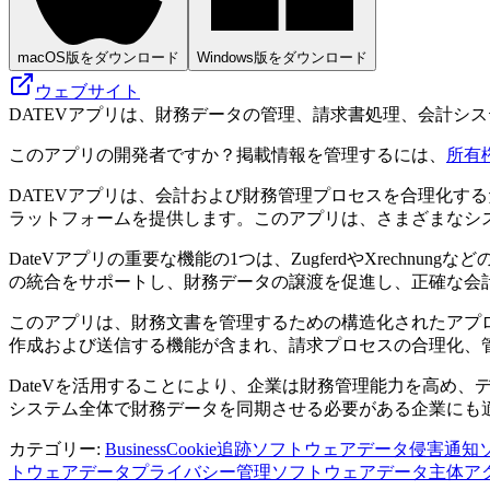
macOS版をダウンロード
Windows版をダウンロード
ウェブサイト
DATEVアプリは、財務データの管理、請求書処理、会計シ
このアプリの開発者ですか？掲載情報を管理するには、
所有
DATEVアプリは、会計および財務管理プロセスを合理化す
ラットフォームを提供します。このアプリは、さまざまなシ
DateVアプリの重要な機能の1つは、ZugferdやXrec
の統合をサポートし、財務データの譲渡を促進し、正確な会
このアプリは、財務文書を管理するための構造化されたアプ
作成および送信する機能が含まれ、請求プロセスの合理化、
DateVを活用することにより、企業は財務管理能力を高め、デ
システム全体で財務データを同期させる必要がある企業にも
カテゴリー
:
Business
Cookie追跡ソフトウェア
データ侵害通知
トウェア
データプライバシー管理ソフトウェア
データ主体アク