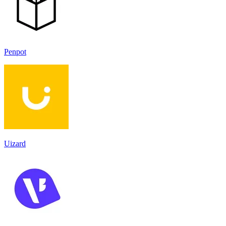
Penpot
Uizard