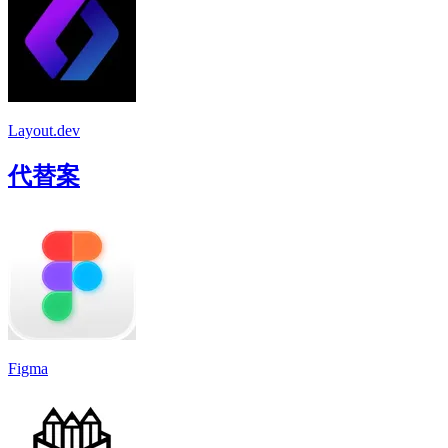
Layout.dev
代替案
Figma