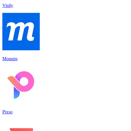
Visily
Moqups
Pixso