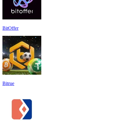
BitOffer
Bitrue