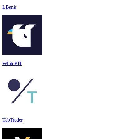
LBank
WhiteBIT
TabTrader