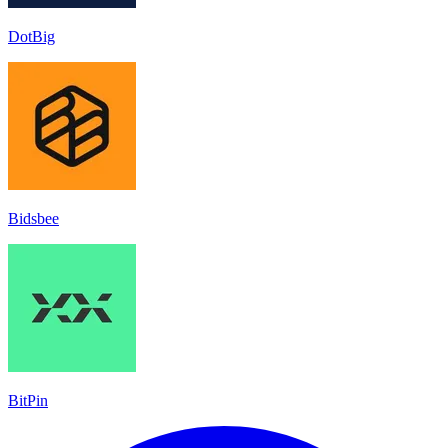
DotBig
Bidsbee
BitPin