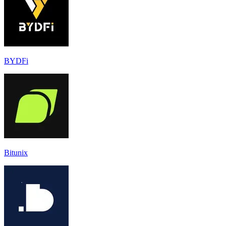
BYDFi
Bitunix