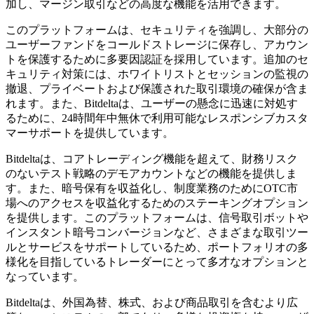
加し、マージン取引などの高度な機能を活用できます。
このプラットフォームは、セキュリティを強調し、大部分の
ユーザーファンドをコールドストレージに保存し、アカウン
トを保護するために多要因認証を採用しています。追加のセ
キュリティ対策には、ホワイトリストとセッションの監視の
撤退、プライベートおよび保護された取引環境の確保が含ま
れます。また、Bitdeltaは、ユーザーの懸念に迅速に対処す
るために、24時間年中無休で利用可能なレスポンシブカスタ
マーサポートを提供しています。
Bitdeltaは、コアトレーディング機能を超えて、財務リスク
のないテスト戦略のデモアカウントなどの機能を提供しま
す。また、暗号保有を収益化し、制度業務のためにOTC市
場へのアクセスを収益化するためのステーキングオプション
を提供します。このプラットフォームは、信号取引ボットや
インスタント暗号コンバージョンなど、さまざまな取引ツー
ルとサービスをサポートしているため、ポートフォリオの多
様化を目指しているトレーダーにとって多才なオプションと
なっています。
Bitdeltaは、外国為替、株式、および商品取引を含むより広