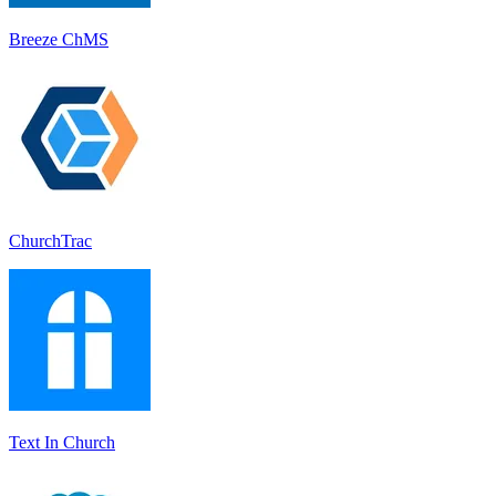
Breeze ChMS
ChurchTrac
Text In Church