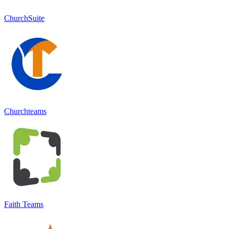
ChurchSuite
Churchteams
Faith Teams