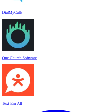
DialMyCalls
One Church Software
Text-Em-All