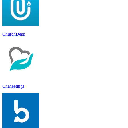
ChurchDesk
ChMeetings