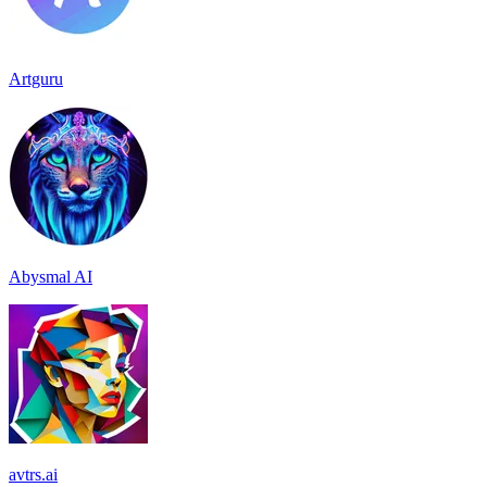
Artguru
Abysmal AI
avtrs.ai