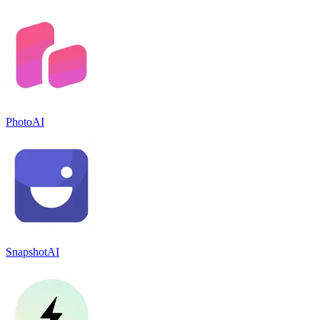
PhotoAI
SnapshotAI