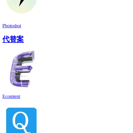
Photoshot
代替案
Ecomtent