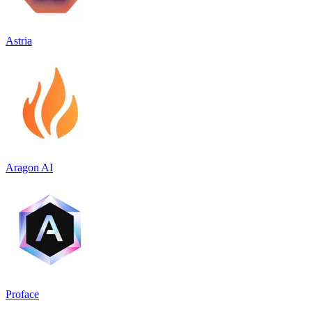
Astria
Aragon AI
Proface