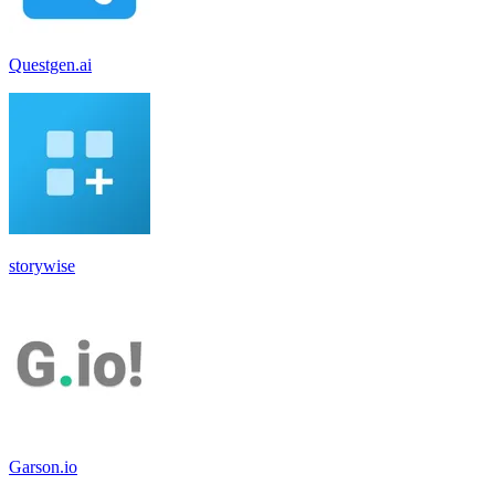
Questgen.ai
storywise
Garson.io