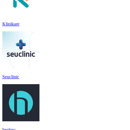
Klinikare
Seuclinic
healow