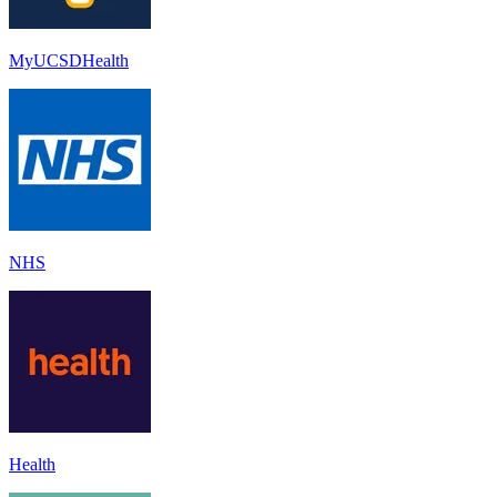
MyUCSDHealth
NHS
Health