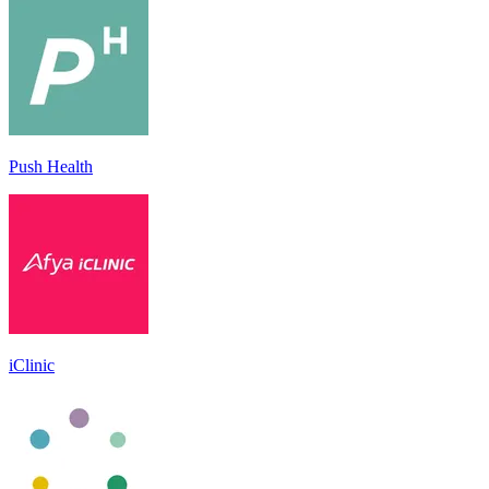
Push Health
iClinic