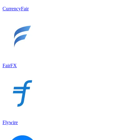
CurrencyFair
FairFX
Flywire