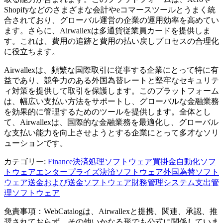
Shopifyなどのさまざまな会計やeコマースツールとうまく統
合されており、グローバル運営の企業の運用効率を高めてい
ます。さらに、Airwallexは多通貨従業員カードを提供しま
す。これは、費用の追跡と費用の払い戻しプロセスの合理化
に役立ちます。
Airwallexは、頻繁な国際取引に従事する企業にとって特に有
益であり、競争力のある外国為替レートと堅牢なセキュリテ
ィ対策を提供して取引を保護します。このプラットフォーム
は、幅広い支払い方法をサポートし、グローバルな金融業務
を効果的に管理するためのツールを提供します。全体とし
て、Airwallexは、国際的な金融業務を最適化し、グローバル
な支払い能力を向上させようとする企業にとって多才なソリ
ューションです。
カテゴリー
:
Finance
決済処理ソフトウェア
買掛金自動化ソフ
トウェア
エンタープライズ決済ソフトウェア
外国為替ソフト
ウェア
送金および送金ソフトウェア
財務管理システム
支出管
理ソフトウェア
免責事項：WebCatalogは、Airwallexと提携、関連、承認、推
奨されておらず、その他いかなる形でも公式に関係していま