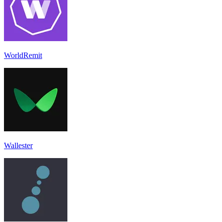
WorldRemit
Wallester