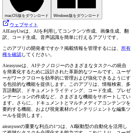
macOS版をダウンロード
Windows版をダウンロード
ウェブサイト
AIEasyUseは、AIを利用してコンテンツ作成、画像生成、翻
訳、コード生成、音声認識を簡単に行えるアプリです。
このアプリの開発者ですか？掲載情報を管理するには、
所有
権を確認
してください。
Aieasyuseは、AIテクノロジーのさまざまなタスクへの統合
を簡素化するために設計された革新的なツールです。ユーザ
ーがワークフローを効率的に管理および強化できるようにす
る包括的な機能を提供します。このアプリは、情報検索、多
言語翻訳、ドキュメントライティング、コード生成、プレゼ
ンテーションの作成など、さまざまな機能をサポートしてい
ます。さらに、ドキュメントとマルチメディアコンテンツを
要約する機能、および視覚素材のインテリジェントな編集ツ
ールを提供します。
aieasyuseの重要な利点の1つは、AI駆動型の自動化を活用し
て複雑なタスクを合理化する能力です。これにより、ユーザ