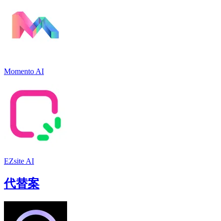
Momento AI
EZsite AI
代替案