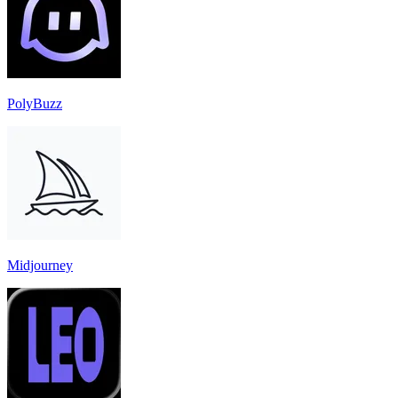
PolyBuzz
Midjourney