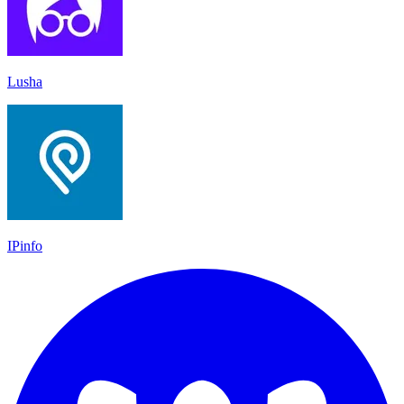
Lusha
IPinfo