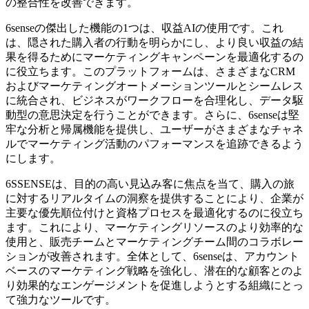
の整合性を改善できます。
6senseの傑出した機能の1つは、収益AIの使用です。これ
は、隠された購入者の行動を明らかにし、より良い収益の結
果を得るためにマーケティングキャンペーンを最適化するの
に役立ちます。このプラットフォームは、さまざまなCRM
およびマーケティングオートメーションツールとシームレス
に統合され、ビジネスがワークフローを合理化し、データ駆
動型の意思決定を行うことができます。さらに、6senseは堅
牢な分析と帰属機能を提供し、ユーザーがさまざまなチャネ
ルでマーケティング活動のパフォーマンスを追跡できるよう
にします。
6SSENSEは、目的の高い見込み客に焦点を当て、購入の旅
に対するリアルタイムの洞察を提供することにより、企業が
主要な優先順位付けと資格プロセスを最適化するのに役立ち
ます。これにより、マーケティングリソースのより効率的な
使用と、販売チームとマーケティングチーム間のコラボレー
ションが改善されます。全体として、6senseは、アカウント
ベースのマーケティング戦略を強化し、潜在的な顧客とのよ
り効果的なエンゲージメントを促進しようとする組織にとっ
て強力なツールです。