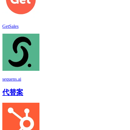
GetSales
sequens.ai
代替案