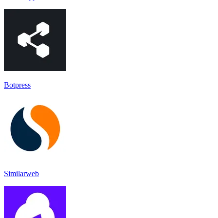
Botpress
Similarweb