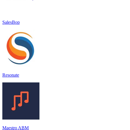
SalesBop
Resonate
Maestro ABM