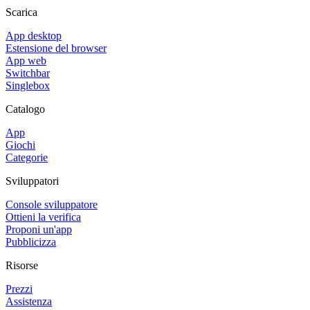
Scarica
App desktop
Estensione del browser
App web
Switchbar
Singlebox
Catalogo
App
Giochi
Categorie
Sviluppatori
Console sviluppatore
Ottieni la verifica
Proponi un'app
Pubblicizza
Risorse
Prezzi
Assistenza