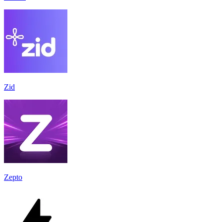
Zid
Zepto