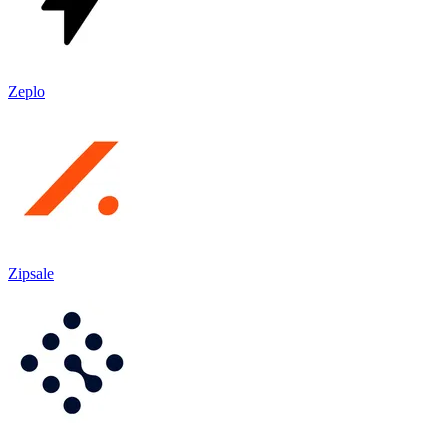
Zeplo
Zipsale