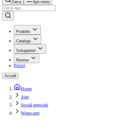
Cerca
Apri menu
Prodotto
Catalogo
Sviluppatori
Risorse
Prezzi
Accedi
Home
App
Social network
Wopu.app