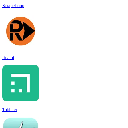
ScrapeLoop
rtrvr.ai
Tabliner