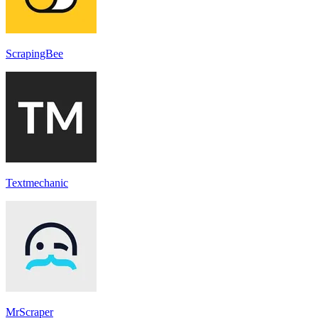
ScrapingBee
Textmechanic
MrScraper