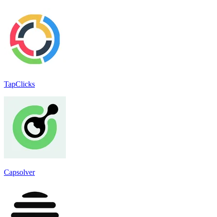
TapClicks
Capsolver