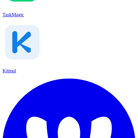
TaskMagic
Kitmul