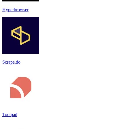
Hyperbrowser
Scrape.do
Toolpad