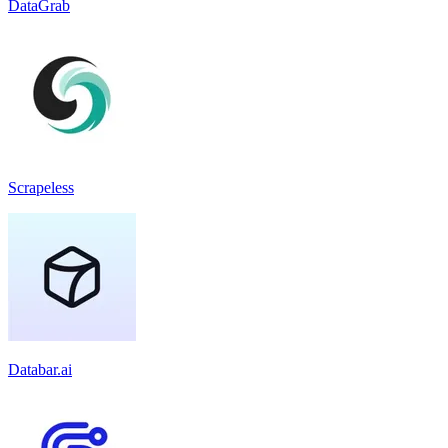
DataGrab
Scrapeless
Databar.ai