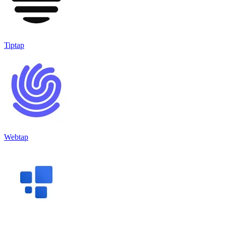
Tiptap
Webtap