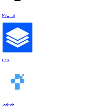
Newo.ai
Calk
Todvob