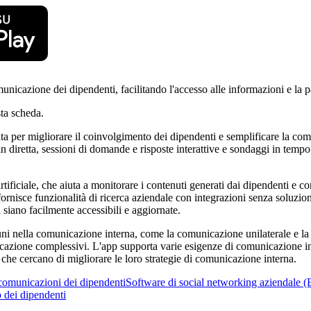
nicazione dei dipendenti, facilitando l'accesso alle informazioni e la pa
ta scheda.
ta per migliorare il coinvolgimento dei dipendenti e semplificare la co
 diretta, sessioni di domande e risposte interattive e sondaggi in tempo 
tificiale, che aiuta a monitorare i contenuti generati dai dipendenti e cons
rnisce funzionalità di ricerca aziendale con integrazioni senza soluzione 
i siano facilmente accessibili e aggiornate.
uni nella comunicazione interna, come la comunicazione unilaterale e la 
nicazione complessivi. L'app supporta varie esigenze di comunicazione in
he cercano di migliorare le loro strategie di comunicazione interna.
comunicazioni dei dipendenti
Software di social networking aziendale 
 dei dipendenti