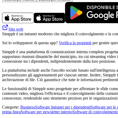
Sito web
Simpplr è un intranet moderno che migliora il coinvolgimento e la comu
Sei lo sviluppatore di questa app?
Verifica la proprietà
per gestire ques
Simpplr è una piattaforma di comunicazione interna completa progetta
supportano riunioni dinamiche del municipio, tra cui streaming video in
connessione tra i dipendenti, indipendentemente dalla loro posizione.
La piattaforma include anche l'ascolto sociale basato sull'intelligenza ar
personalizzano gli aggiornamenti per ciascun utente. Inoltre, Simpplr fo
archiviazione di file. Ciò garantisce che tutte le informazioni pertinent
Le funzionalità di Simpplr sono progettate per affrontare le sfide com
contenuti video, migliora l'efficienza e il coinvolgimento della comu
conoscenze, rendendolo uno strumento prezioso per le organizzazioni c
Categorie
:
Business
Software Intranet per i dipendenti
Software per le 
prima linea
Software per newsletter interno
Software di coinvolgimento