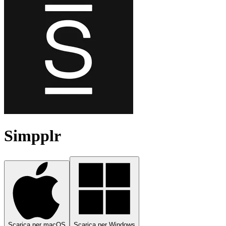
Simpplr
Scarica per macOS
Scarica per Windows