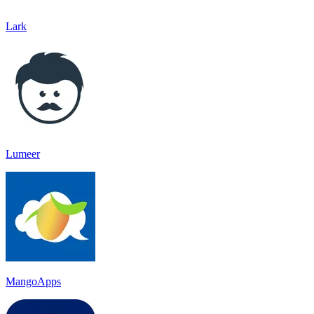
Lark
Lumeer
MangoApps