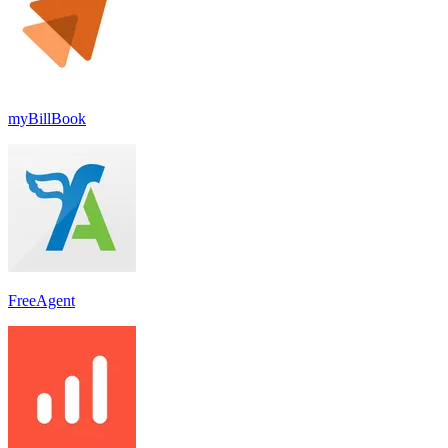
myBillBook
FreeAgent