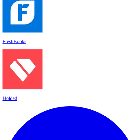
FreshBooks
Holded