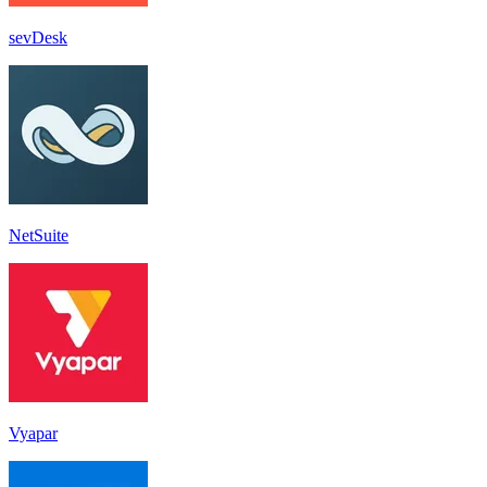
sevDesk
NetSuite
Vyapar