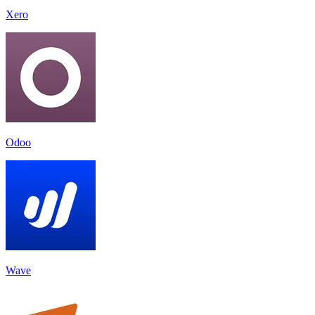
Xero
Odoo
Wave