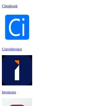
Cheqbook
CraveInvoice
Invoicera