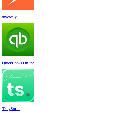
invoicely
QuickBooks Online
TrulySmall