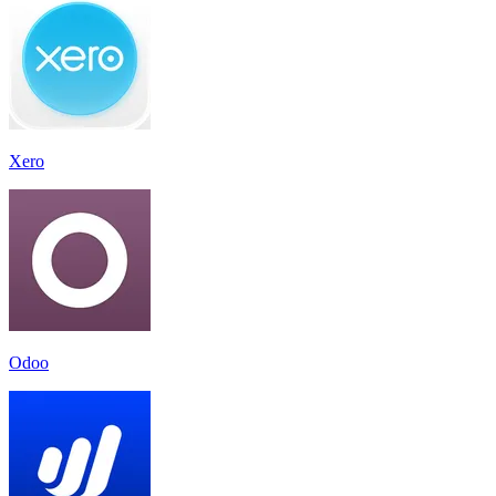
Xero
Odoo