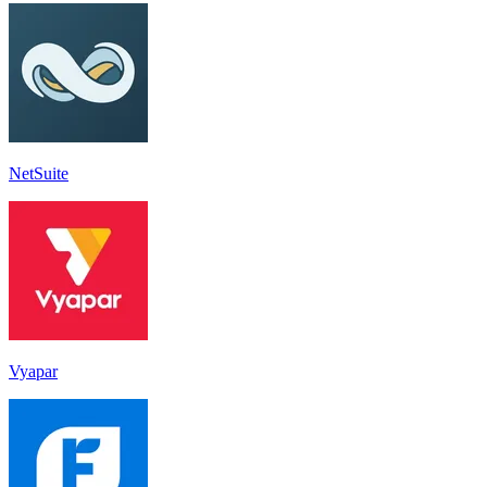
NetSuite
Vyapar