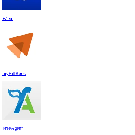
Wave
myBillBook
FreeAgent