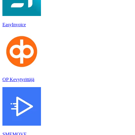
EasyInvoice
OP Kevytyrittäjä
SMEMOVE