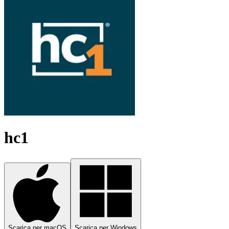
hc1
Scarica per macOS
Scarica per Windows