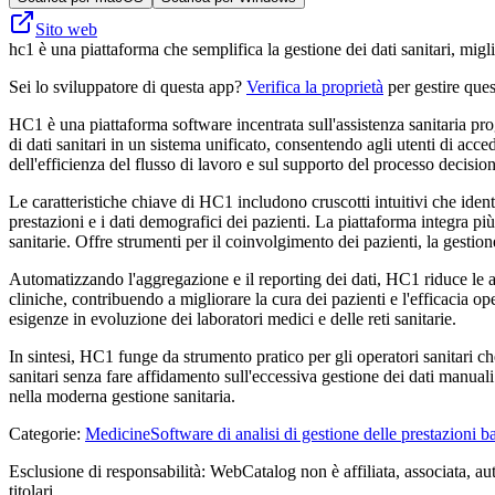
Sito web
hc1 è una piattaforma che semplifica la gestione dei dati sanitari, miglio
Sei lo sviluppatore di questa app?
Verifica la proprietà
per gestire ques
HC1 è una piattaforma software incentrata sull'assistenza sanitaria proget
di dati sanitari in un sistema unificato, consentendo agli utenti di acc
dell'efficienza del flusso di lavoro e sul supporto del processo decisiona
Le caratteristiche chiave di HC1 includono cruscotti intuitivi che iden
prestazioni e i dati demografici dei pazienti. La piattaforma integra più 
sanitarie. Offre strumenti per il coinvolgimento dei pazienti, la gestio
Automatizzando l'aggregazione e il reporting dei dati, HC1 riduce le att
cliniche, contribuendo a migliorare la cura dei pazienti e l'efficacia ope
esigenze in evoluzione dei laboratori medici e delle reti sanitarie.
In sintesi, HC1 funge da strumento pratico per gli operatori sanitari che 
sanitari senza fare affidamento sull'eccessiva gestione dei dati manuali 
nella moderna gestione sanitaria.
Categorie
:
Medicine
Software di analisi di gestione delle prestazioni b
Esclusione di responsabilità: WebCatalog non è affiliata, associata, aut
titolari.