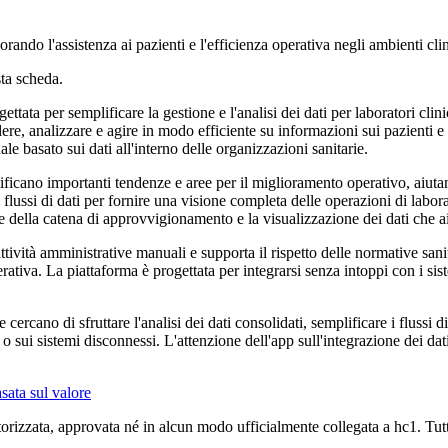
rando l'assistenza ai pazienti e l'efficienza operativa negli ambienti clin
ta scheda.
tata per semplificare la gestione e l'analisi dei dati per laboratori clini
edere, analizzare e agire in modo efficiente su informazioni sui pazienti 
le basato sui dati all'interno delle organizzazioni sanitarie.
tificano importanti tendenze e aree per il miglioramento operativo, aiuta
flussi di dati per fornire una visione completa delle operazioni di laborat
ne della catena di approvvigionamento e la visualizzazione dei dati che ai
ività amministrative manuali e supporta il rispetto delle normative sanita
rativa. La piattaforma è progettata per integrarsi senza intoppi con i sist
cercano di sfruttare l'analisi dei dati consolidati, semplificare i flussi 
o sui sistemi disconnessi. L'attenzione dell'app sull'integrazione dei dati
asata sul valore
orizzata, approvata né in alcun modo ufficialmente collegata a hc1. Tutti 