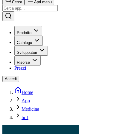
Cerca
Apri menu
Prodotto
Catalogo
Sviluppatori
Risorse
Prezzi
Accedi
Home
App
Medicina
hc1