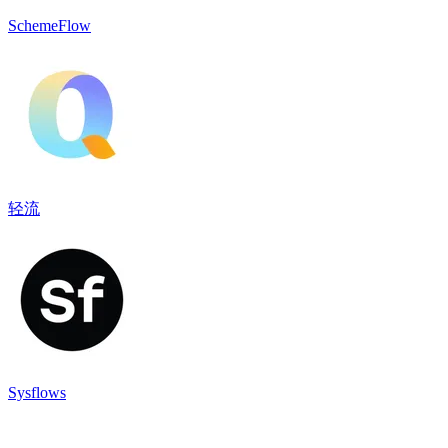
SchemeFlow
轻流
Sysflows