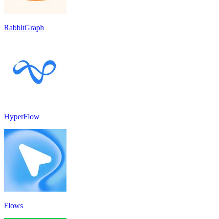
RabbitGraph
HyperFlow
Flows