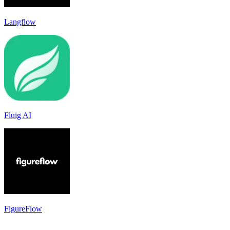
Langflow
Fluig AI
FigureFlow