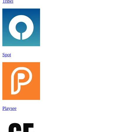
Tribel
Spot
Playsee