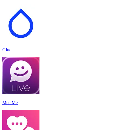
Glue
MeetMe