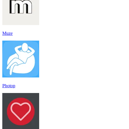
Muze
Photop