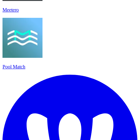
Meetero
Pool Match