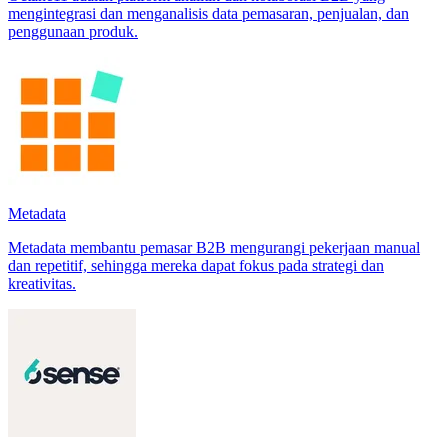
mengintegrasi dan menganalisis data pemasaran, penjualan, dan
penggunaan produk.
Metadata
Metadata membantu pemasar B2B mengurangi pekerjaan manual
dan repetitif, sehingga mereka dapat fokus pada strategi dan
kreativitas.