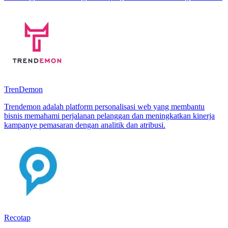
TrenDemon
Trendemon adalah platform personalisasi web yang membantu
bisnis memahami perjalanan pelanggan dan meningkatkan kinerja
kampanye pemasaran dengan analitik dan atribusi.
Recotap