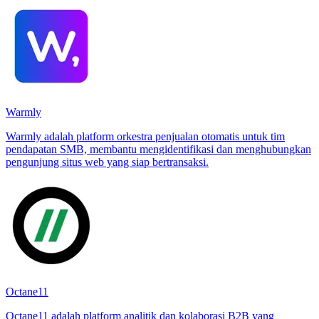
Warmly
Warmly adalah platform orkestra penjualan otomatis untuk tim
pendapatan SMB, membantu mengidentifikasi dan menghubungkan
pengunjung situs web yang siap bertransaksi.
Octane11
Octane11 adalah platform analitik dan kolaborasi B2B yang