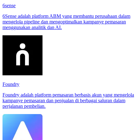
6sense
6Sense adalah platform ABM yang membantu perusahaan dalam
mengelola pipeline dan mengoptimalkan kampanye pemasaran
menggunakan analitik dan AI.
Foundry
Foundry adalah platform pemasaran berbasis akun yang mengelola
kampanye pemasaran dan penjualan di berbagai saluran dalam
perjalanan pembelian.