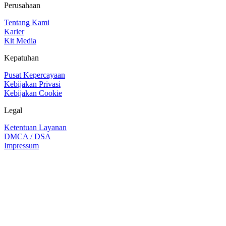
Perusahaan
Tentang Kami
Karier
Kit Media
Kepatuhan
Pusat Kepercayaan
Kebijakan Privasi
Kebijakan Cookie
Legal
Ketentuan Layanan
DMCA / DSA
Impressum