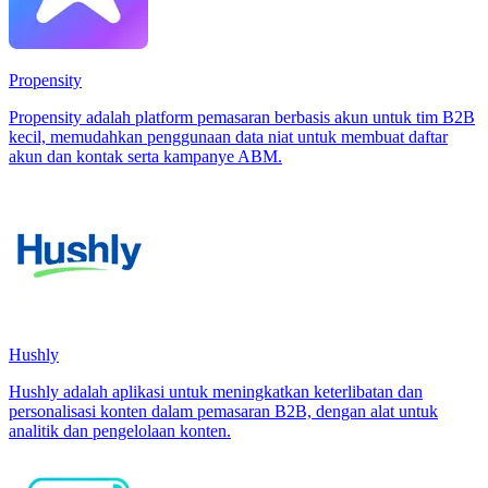
Propensity
Propensity adalah platform pemasaran berbasis akun untuk tim B2B
kecil, memudahkan penggunaan data niat untuk membuat daftar
akun dan kontak serta kampanye ABM.
Hushly
Hushly adalah aplikasi untuk meningkatkan keterlibatan dan
personalisasi konten dalam pemasaran B2B, dengan alat untuk
analitik dan pengelolaan konten.