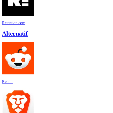
Retention.com
Alternatif
Reddit