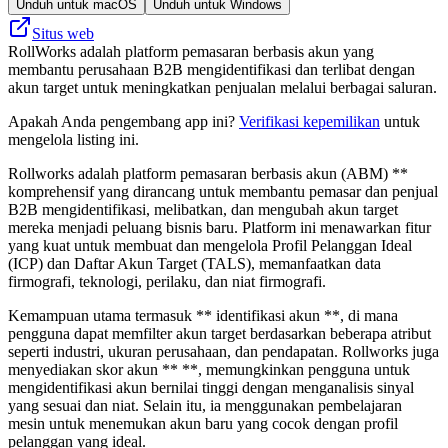
Unduh untuk macOS
Unduh untuk Windows
Situs web
RollWorks adalah platform pemasaran berbasis akun yang
membantu perusahaan B2B mengidentifikasi dan terlibat dengan
akun target untuk meningkatkan penjualan melalui berbagai saluran.
Apakah Anda pengembang app ini?
Verifikasi kepemilikan
untuk
mengelola listing ini.
Rollworks adalah platform pemasaran berbasis akun (ABM) **
komprehensif yang dirancang untuk membantu pemasar dan penjual
B2B mengidentifikasi, melibatkan, dan mengubah akun target
mereka menjadi peluang bisnis baru. Platform ini menawarkan fitur
yang kuat untuk membuat dan mengelola Profil Pelanggan Ideal
(ICP) dan Daftar Akun Target (TALS), memanfaatkan data
firmografi, teknologi, perilaku, dan niat firmografi.
Kemampuan utama termasuk ** identifikasi akun **, di mana
pengguna dapat memfilter akun target berdasarkan beberapa atribut
seperti industri, ukuran perusahaan, dan pendapatan. Rollworks juga
menyediakan skor akun ** **, memungkinkan pengguna untuk
mengidentifikasi akun bernilai tinggi dengan menganalisis sinyal
yang sesuai dan niat. Selain itu, ia menggunakan pembelajaran
mesin untuk menemukan akun baru yang cocok dengan profil
pelanggan yang ideal.