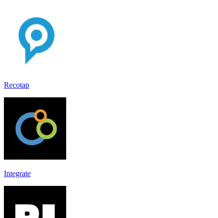
Recotap
Integrate