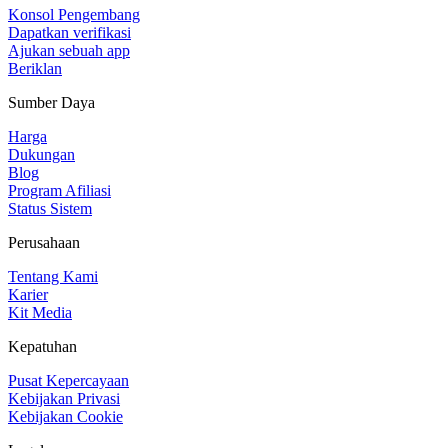
Konsol Pengembang
Dapatkan verifikasi
Ajukan sebuah app
Beriklan
Sumber Daya
Harga
Dukungan
Blog
Program Afiliasi
Status Sistem
Perusahaan
Tentang Kami
Karier
Kit Media
Kepatuhan
Pusat Kepercayaan
Kebijakan Privasi
Kebijakan Cookie