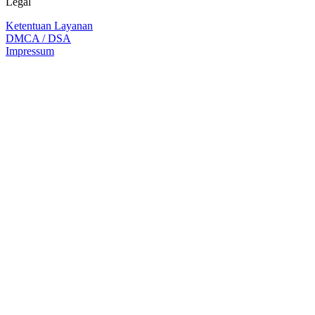
Legal
Ketentuan Layanan
DMCA / DSA
Impressum