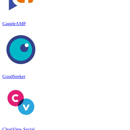
GaggleAMP
GoodSeeker
ClearView Social