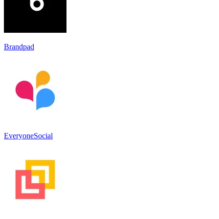
Brandpad
EveryoneSocial