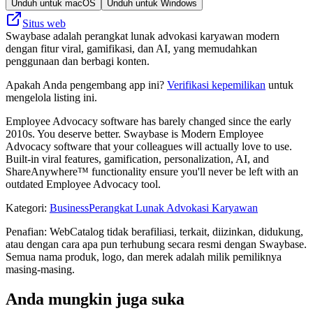
Unduh untuk macOS
Unduh untuk Windows
Situs web
Swaybase adalah perangkat lunak advokasi karyawan modern
dengan fitur viral, gamifikasi, dan AI, yang memudahkan
penggunaan dan berbagi konten.
Apakah Anda pengembang app ini?
Verifikasi kepemilikan
untuk
mengelola listing ini.
Employee Advocacy software has barely changed since the early
2010s. You deserve better. Swaybase is Modern Employee
Advocacy software that your colleagues will actually love to use.
Built-in viral features, gamification, personalization, AI, and
ShareAnywhere™ functionality ensure you'll never be left with an
outdated Employee Advocacy tool.
Kategori
:
Business
Perangkat Lunak Advokasi Karyawan
Penafian: WebCatalog tidak berafiliasi, terkait, diizinkan, didukung,
atau dengan cara apa pun terhubung secara resmi dengan Swaybase.
Semua nama produk, logo, dan merek adalah milik pemiliknya
masing-masing.
Anda mungkin juga suka