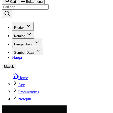
Cari
Buka menu
Produk
Katalog
Pengembang
Sumber Daya
Harga
Masuk
Home
App
Produktivitas
Notepin