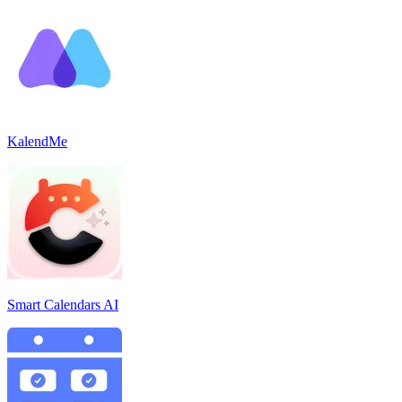
KalendMe
Smart Calendars AI