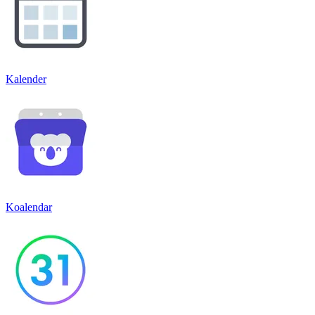
Kalender
Koalendar