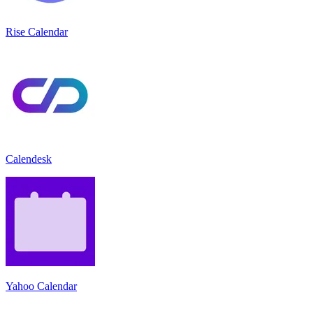
Rise Calendar
Calendesk
Yahoo Calendar