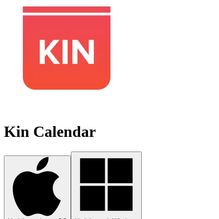
Kin Calendar