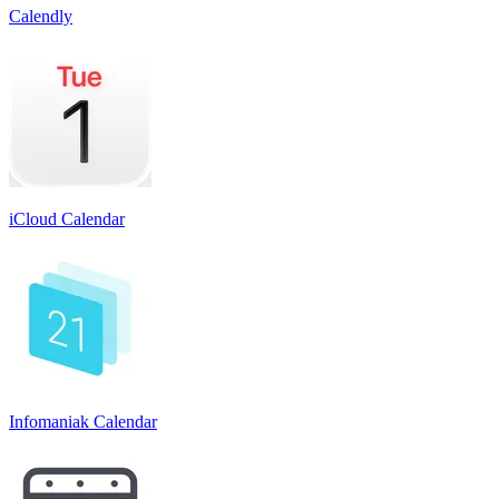
Calendly
iCloud Calendar
Infomaniak Calendar