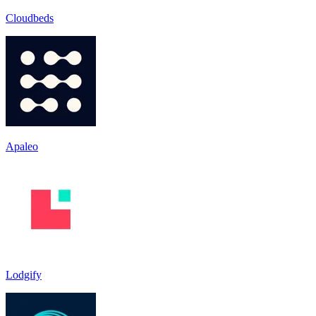
Cloudbeds
Apaleo
Lodgify