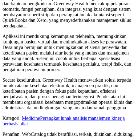
dan bantuan pengkodean. Greenway Health mencakup pelaporan
otomatis, fungsi penagihan, dan integrasi yang kuat dengan sistem
pembayaran seperti strip dan perangkat lunak akuntansi seperti
QuickBooks dan Xero, yang menyederhanakan manajemen siklus
pendapatan.
Aplikasi ini mendukung kemampuan telehealth, memungkinkan
kunjungan pasien virtual dan meningkatkan akses ke perawatan.
Desainnya bertujuan untuk meningkatkan efisiensi penyedia dan
keterlibatan pasien melalui alur kerja yang mulus dan manajemen
data yang andal. Sistem ini cocok untuk berbagai spesialisasi
perawatan kesehatan termasuk kesehatan perilaku, terapi fisik, dan
pengaturan perawatan primer.
Secara keseluruhan, Greenway Health menawarkan solusi terpadu
untuk catatan kesehatan elektronik, manajemen praktik, dan
keterlibatan pasien dengan fokus pada kepatuhan, efisiensi
penjadwalan, dan proses penagihan terintegrasi. Pendekatan ini
membantu organisasi kesehatan mengoptimalkan operasi klinis dan
administrasi dalam lingkungan yang aman dan ramah pengguna.
Kategori
:
Medicine
Perangkat lunak analisis manajemen kinerja
berbasis nilai
Penafian: WebCatalog tidak berafiliasi, terkait, diizinkan, didukung,