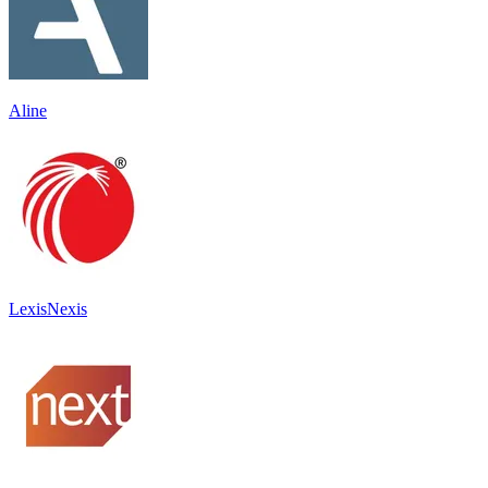
Aline
LexisNexis