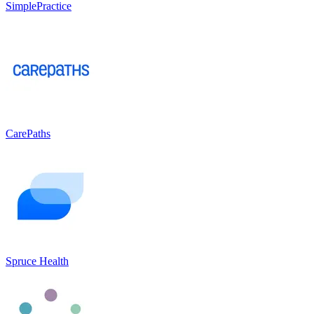
SimplePractice
CarePaths
Spruce Health