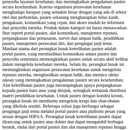
penyedia layanan kesehatan, dan meningkatkan pengalaman pasien
secara keseluruhan. Karena organisasi perawatan kesehatan
menghadapi harapan yang semakin besar dengan yang ada di sektor
ritel dan perhotelan, pasien sekarang mengharapkan belas kasih,
pengakuan, komunikasi yang cepat, dan akses mudah ke informasi
dari penyedia mereka. Produk dalam kategori ini harus menawarkan
fitur seperti portal pasien, alat komunikasi, manajemen reputasi,
penjangkauan dan pemasaran, survei dan umpan balik, pendidikan
pasien, manajemen perawatan diri, dan pengingat janji temu.
Manfaat utama dari perangkat lunak keterlibatan pasien adalah
portal pasien, yang memfasilitasi komunikasi antara pasien dan
penyedia sementara memungkinkan pasien untuk secara aktif terlibat
dalam mengelola kesehatan mereka. Selain itu, perangkat lunak ini
memungkinkan organisasi perawatan kesehatan untuk mengelola
reputasi mereka, menghasilkan umpan balik, dan memicu siklus
ulasan yang meningkatkan pengalaman pasien secara keseluruhan.
Alat keterlibatan pasien juga merampingkan upaya penjangkauan
kepada pasien baru atau yang dirujuk, seringkali termasuk distribusi
materi pendidikan kesehatan. Untuk pasien dengan kondisi kronis,
perangkat lunak ini membantu mengelola terapi dan obat-obatan
yang dikelola sendiri. Beberapa solusi juga berfungsi sebagai
pengingat janji temu melalui portal pasien atau platform pesan yang
sesuai dengan HIPAA. Perangkat lunak keterlibatan pasien dapat
dirancang untuk pasien atau dokter dan dapat mengambil berbagai
bentuk, mulai dari portal pasien dan alat manajemen reputasi hingga