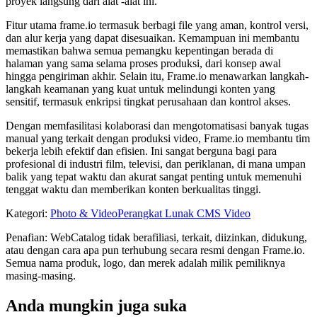
proyek langsung dari alat -alat ini.
Fitur utama frame.io termasuk berbagi file yang aman, kontrol versi,
dan alur kerja yang dapat disesuaikan. Kemampuan ini membantu
memastikan bahwa semua pemangku kepentingan berada di
halaman yang sama selama proses produksi, dari konsep awal
hingga pengiriman akhir. Selain itu, Frame.io menawarkan langkah-
langkah keamanan yang kuat untuk melindungi konten yang
sensitif, termasuk enkripsi tingkat perusahaan dan kontrol akses.
Dengan memfasilitasi kolaborasi dan mengotomatisasi banyak tugas
manual yang terkait dengan produksi video, Frame.io membantu tim
bekerja lebih efektif dan efisien. Ini sangat berguna bagi para
profesional di industri film, televisi, dan periklanan, di mana umpan
balik yang tepat waktu dan akurat sangat penting untuk memenuhi
tenggat waktu dan memberikan konten berkualitas tinggi.
Kategori
:
Photo & Video
Perangkat Lunak CMS Video
Penafian: WebCatalog tidak berafiliasi, terkait, diizinkan, didukung,
atau dengan cara apa pun terhubung secara resmi dengan Frame.io.
Semua nama produk, logo, dan merek adalah milik pemiliknya
masing-masing.
Anda mungkin juga suka