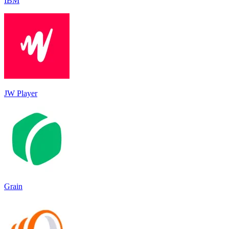
IBM
JW Player
Grain