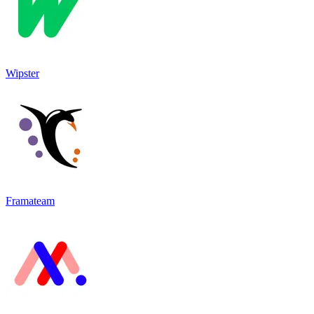
Wipster
Framateam