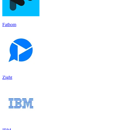
Fathom
Zight