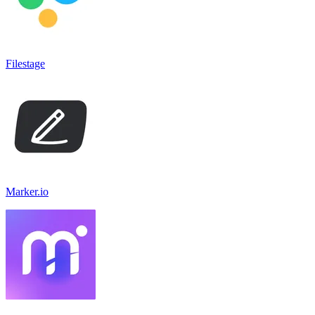
Filestage
Marker.io