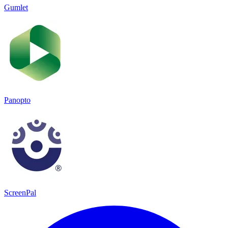
Gumlet
Panopto
ScreenPal