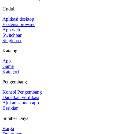
Unduh
Aplikasi desktop
Ekstensi browser
App web
Switchbar
Singlebox
Katalog
App
Game
Kategori
Pengembang
Konsol Pengembang
Dapatkan verifikasi
Ajukan sebuah app
Beriklan
Sumber Daya
Harga
Dukungan