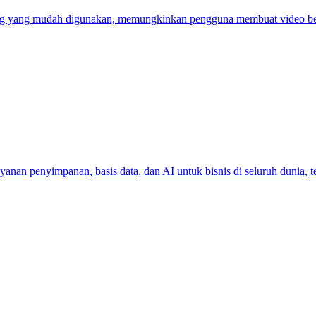
ing yang mudah digunakan, memungkinkan pengguna membuat video berk
an penyimpanan, basis data, dan AI untuk bisnis di seluruh dunia, te