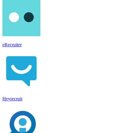
eRecruiter
Heyrecruit