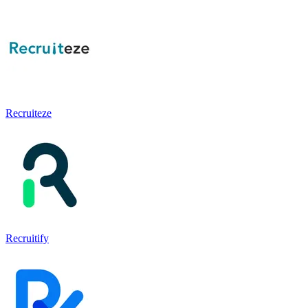
Recruiteze
Recruitify