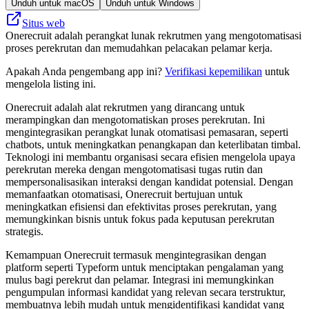
Unduh untuk macOS
Unduh untuk Windows
Situs web
Onerecruit adalah perangkat lunak rekrutmen yang mengotomatisasi
proses perekrutan dan memudahkan pelacakan pelamar kerja.
Apakah Anda pengembang app ini?
Verifikasi kepemilikan
untuk
mengelola listing ini.
Onerecruit adalah alat rekrutmen yang dirancang untuk
merampingkan dan mengotomatiskan proses perekrutan. Ini
mengintegrasikan perangkat lunak otomatisasi pemasaran, seperti
chatbots, untuk meningkatkan penangkapan dan keterlibatan timbal.
Teknologi ini membantu organisasi secara efisien mengelola upaya
perekrutan mereka dengan mengotomatisasi tugas rutin dan
mempersonalisasikan interaksi dengan kandidat potensial. Dengan
memanfaatkan otomatisasi, Onerecruit bertujuan untuk
meningkatkan efisiensi dan efektivitas proses perekrutan, yang
memungkinkan bisnis untuk fokus pada keputusan perekrutan
strategis.
Kemampuan Onerecruit termasuk mengintegrasikan dengan
platform seperti Typeform untuk menciptakan pengalaman yang
mulus bagi perekrut dan pelamar. Integrasi ini memungkinkan
pengumpulan informasi kandidat yang relevan secara terstruktur,
membuatnya lebih mudah untuk mengidentifikasi kandidat yang