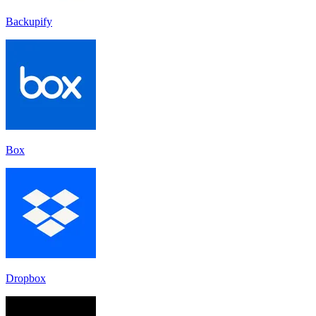
Backupify
Box
Dropbox