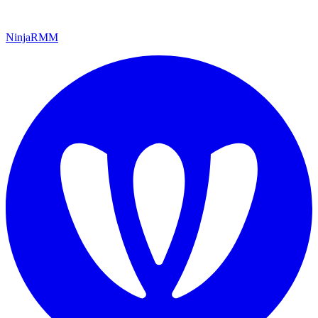
NinjaRMM