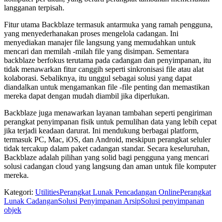
langganan terpisah.
Fitur utama Backblaze termasuk antarmuka yang ramah pengguna,
yang menyederhanakan proses mengelola cadangan. Ini
menyediakan manajer file langsung yang memudahkan untuk
mencari dan memilah -milah file yang disimpan. Sementara
backblaze berfokus terutama pada cadangan dan penyimpanan, itu
tidak menawarkan fitur canggih seperti sinkronisasi file atau alat
kolaborasi. Sebaliknya, itu unggul sebagai solusi yang dapat
diandalkan untuk mengamankan file -file penting dan memastikan
mereka dapat dengan mudah diambil jika diperlukan.
Backblaze juga menawarkan layanan tambahan seperti pengiriman
perangkat penyimpanan fisik untuk pemulihan data yang lebih cepat
jika terjadi keadaan darurat. Ini mendukung berbagai platform,
termasuk PC, Mac, iOS, dan Android, meskipun perangkat seluler
tidak tercakup dalam paket cadangan standar. Secara keseluruhan,
Backblaze adalah pilihan yang solid bagi pengguna yang mencari
solusi cadangan cloud yang langsung dan aman untuk file komputer
mereka.
Kategori
:
Utilities
Perangkat Lunak Pencadangan Online
Perangkat
Lunak Cadangan
Solusi Penyimpanan Arsip
Solusi penyimpanan
objek