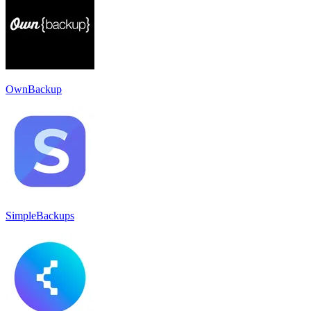
OwnBackup
SimpleBackups