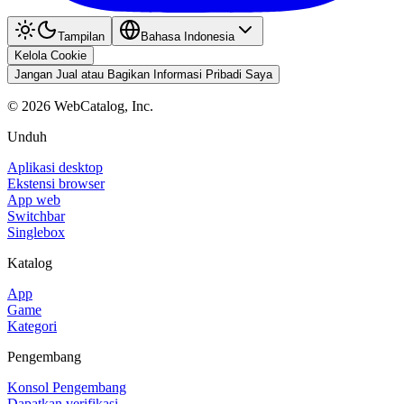
Tampilan
Bahasa Indonesia
Kelola Cookie
Jangan Jual atau Bagikan Informasi Pribadi Saya
©
2026
WebCatalog, Inc.
Unduh
Aplikasi desktop
Ekstensi browser
App web
Switchbar
Singlebox
Katalog
App
Game
Kategori
Pengembang
Konsol Pengembang
Dapatkan verifikasi