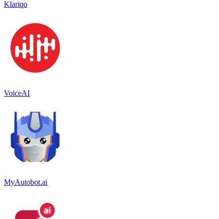
Klariqo
VoiceAI
MyAutobot.ai