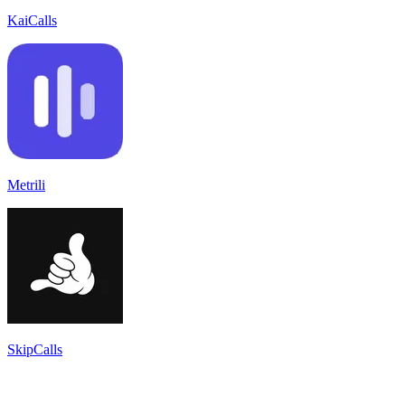
KaiCalls
Metrili
SkipCalls