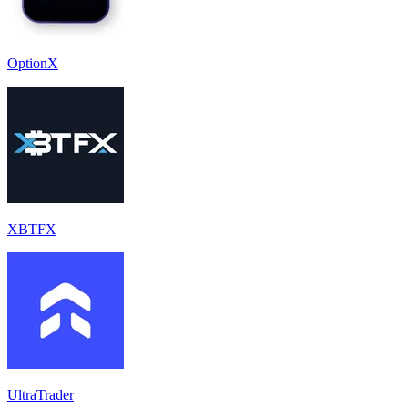
OptionX
XBTFX
UltraTrader