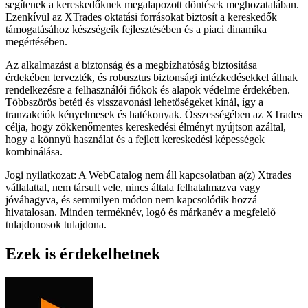
segítenek a kereskedőknek megalapozott döntések meghozatalában.
Ezenkívül az XTrades oktatási forrásokat biztosít a kereskedők
támogatásához készségeik fejlesztésében és a piaci dinamika
megértésében.
Az alkalmazást a biztonság és a megbízhatóság biztosítása
érdekében tervezték, és robusztus biztonsági intézkedésekkel állnak
rendelkezésre a felhasználói fiókok és alapok védelme érdekében.
Többszörös betéti és visszavonási lehetőségeket kínál, így a
tranzakciók kényelmesek és hatékonyak. Összességében az XTrades
célja, hogy zökkenőmentes kereskedési élményt nyújtson azáltal,
hogy a könnyű használat és a fejlett kereskedési képességek
kombinálása.
Jogi nyilatkozat: A WebCatalog nem áll kapcsolatban a(z) Xtrades
vállalattal, nem társult vele, nincs általa felhatalmazva vagy
jóváhagyva, és semmilyen módon nem kapcsolódik hozzá
hivatalosan. Minden terméknév, logó és márkanév a megfelelő
tulajdonosok tulajdona.
Ezek is érdekelhetnek