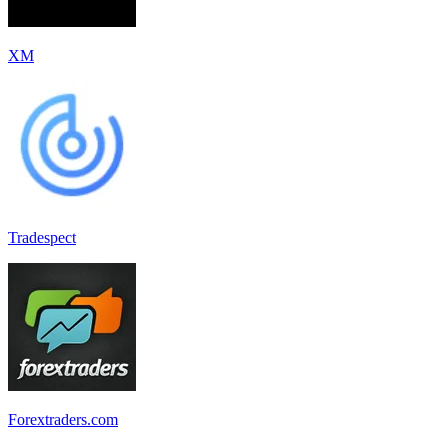
XM
Tradespect
Forextraders.com