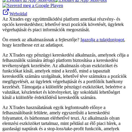
Weboldal
Az Xtrades egy együttműködési platform amerikai részvény- és
opciós kereskedéshez; lehetővé teszi pozíciók követését, ügyletek
végrehajtását és piaci információk megosztását.
Ön ennek az alkalmazásnak a fejlesztője?
Igazolja a tulajdonjogot
,
hogy kezelhesse ezt az adatlapot.
Az XTrades egy pénzügyi kereskedési alkalmazás, amelynek célja a
felhasználók számára átfogó platform biztosítása a kereskedési
tevékenységek kezelésére. Az alkalmazás olyan eszközöket és
funkciókat kínál, amelyek mind a kezdő, mind a tapasztalt
kereskedők számára szolgálnak, lehetővé téve számukra a pozíciók
megfigyelését, az ügyletek végrehajtását és a portfóliók hatékony
kezelését. Támogatja a különféle pénzügyi eszközöket, beleértve a
valutákat, készleteket és kötvényeket, így sokoldalú lehetőséget
kínál a különféle érdeklődésű kereskedők számára.
Az XTrades használatának egyik legfontosabb előnye a
felhasználóbarát felülete, amely egyszerűsíti a kereskedési
folyamatot, és bárhonnan elérhetővé teszi. Az alkalmazás olyan
elemzési eszközöket tartalmaz, mint például az élő piaci hírek, a
gazdasági naptárak és a stop-loss/take-profit funkciók, amelyek