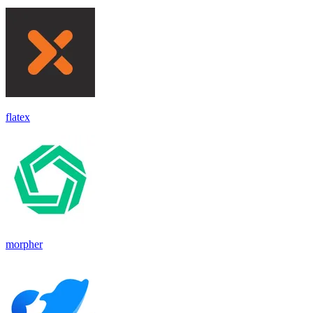
flatex
morpher