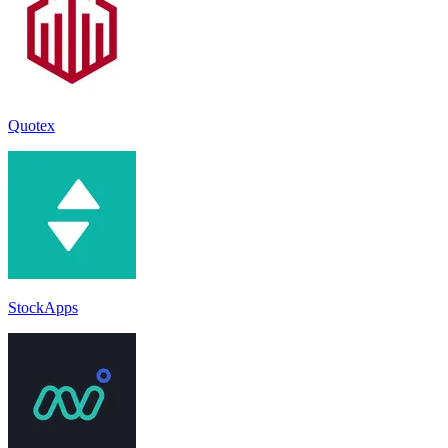
Quotex
StockApps