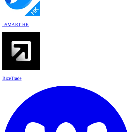
uSMART HK
RizeTrade