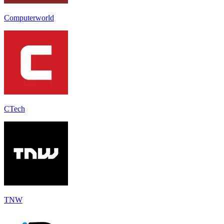
Computerworld
CTech
TNW