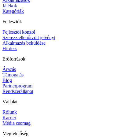
Alkalmazások
Játékok
Kategóriák
Fejlesztők
Fejlesztői konzol
Szerezz ellenőrzött jelvényt
Alkalmazás beküldése
Hirdess
Erőforrások
Árazás
Támogatás
Blog
Partnerprogram
Rendszerállapot
Vállalat
Rólunk
Karrier
Média csomag
Megfelelőség