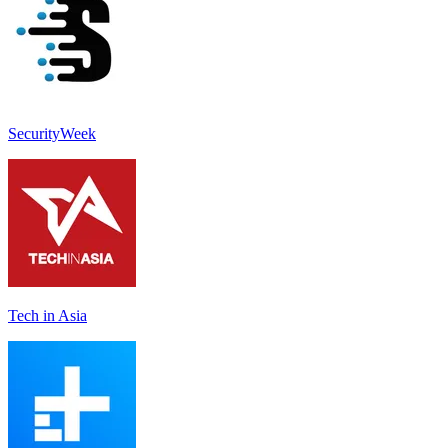
SecurityWeek
Tech in Asia