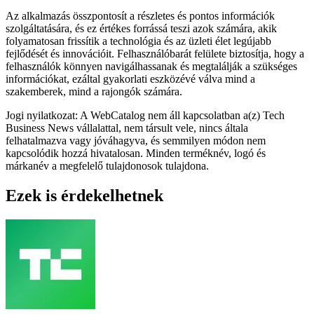
Az alkalmazás összpontosít a részletes és pontos információk
szolgáltatására, és ez értékes forrássá teszi azok számára, akik
folyamatosan frissítik a technológia és az üzleti élet legújabb
fejlődését és innovációit. Felhasználóbarát felülete biztosítja, hogy a
felhasználók könnyen navigálhassanak és megtalálják a szükséges
információkat, ezáltal gyakorlati eszközévé válva mind a
szakemberek, mind a rajongók számára.
Jogi nyilatkozat: A WebCatalog nem áll kapcsolatban a(z) Tech
Business News vállalattal, nem társult vele, nincs általa
felhatalmazva vagy jóváhagyva, és semmilyen módon nem
kapcsolódik hozzá hivatalosan. Minden terméknév, logó és
márkanév a megfelelő tulajdonosok tulajdona.
Ezek is érdekelhetnek