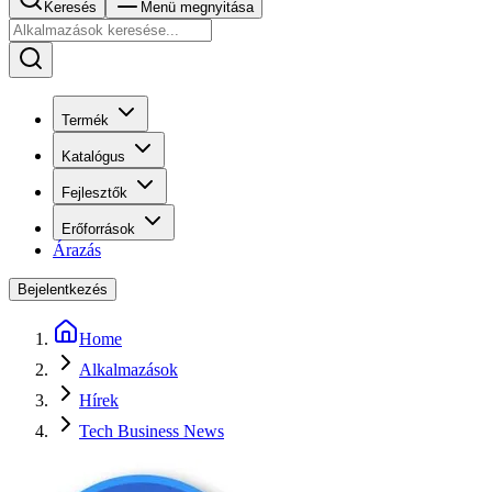
Keresés
Menü megnyitása
Termék
Katalógus
Fejlesztők
Erőforrások
Árazás
Bejelentkezés
Home
Alkalmazások
Hírek
Tech Business News