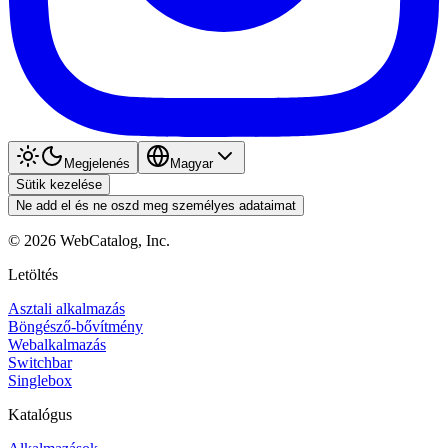
Megjelenés
Magyar
Sütik kezelése
Ne add el és ne oszd meg személyes adataimat
©
2026
WebCatalog, Inc.
Letöltés
Asztali alkalmazás
Böngésző-bővítmény
Webalkalmazás
Switchbar
Singlebox
Katalógus