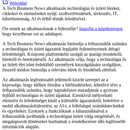
Weboldal
A Tech Business News alkalmazás technológiai és üzleti híreket,
cikkeket és elemzéseket nyújt: szoftverfrissítések, távközlés, IT,
kiberbiztonság, AI és felhő témák lefedésével.
Ön ennek az alkalmazásnak a fejlesztője?
Igazolja a tulajdonjogot
,
hogy kezelhesse ezt az adatlapot.
A Tech Business News alkalmazás biztosítja a felhasználók számára
a technológiai és üzleti ágazatok legújabb fejleményeinek átfogó
lefedettségét. Központi platformként szolgál az iparági trendekről,
hírekről és betekintésről. Az alkalmazás célja, hogy a technológia és
az üzleti élet iránt érdeklődő személyek kiszolgálására szolgáljon,
ésszerű módon biztosítja a releváns hírek és frissítések elérését.
Az alkalmazás legfontosabb jellemzői között szerepel az a
képessége, hogy időben frissítse a hírfrissítéseket, lehetővé téve a
felhasználók számára, hogy naprakészen maradjanak a gyorsan
fejlődő technológiai és üzleti tájakkal. Ezenkívül mélyreható
elemzést és lefedettséget kínál a különféle ágazatokról, beleértve a
mobil alkalmazásfejlesztést, az AI-t, a felhőalapú számítástechnikát
és egyebeket. Ezeknek a funkcióknak a kihasználásával a
felhasználók javíthatják a technológiai üzleti világ megértését, és
megalapozott döntéseket hozhatnak a rendelkezésre álló legfrissebb
információk alapján.