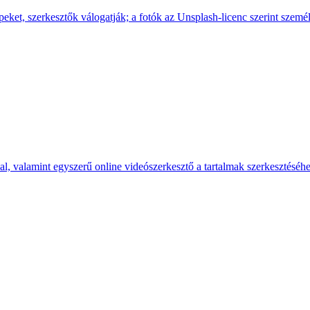
eket, szerkesztők válogatják; a fotók az Unsplash-licenc szerint személ
al, valamint egyszerű online videószerkesztő a tartalmak szerkesztéséhe