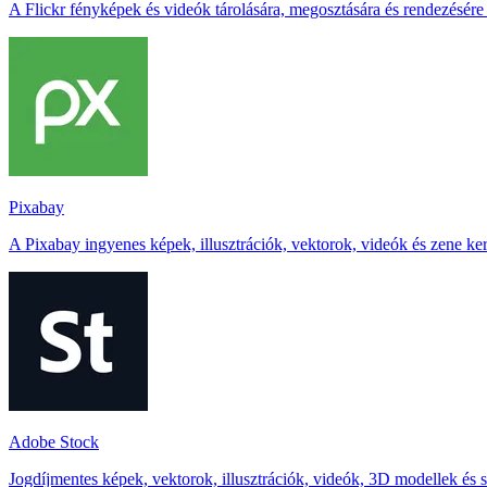
A Flickr fényképek és videók tárolására, megosztására és rendezésére s
Pixabay
A Pixabay ingyenes képek, illusztrációk, vektorok, videók és zene keres
Adobe Stock
Jogdíjmentes képek, vektorok, illusztrációk, videók, 3D modellek és sa