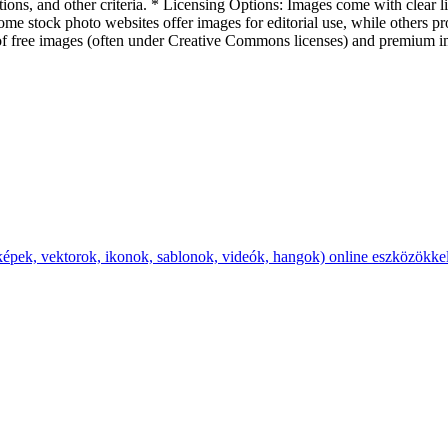
tions, and other criteria. * Licensing Options: Images come with clear l
me stock photo websites offer images for editorial use, while others pr
f free images (often under Creative Commons licenses) and premium ima
e (képek, vektorok, ikonok, sablonok, videók, hangok) online eszközökkel