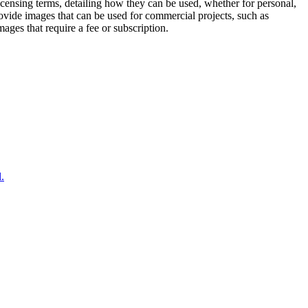
icensing terms, detailing how they can be used, whether for personal,
ovide images that can be used for commercial projects, such as
ges that require a fee or subscription.
.