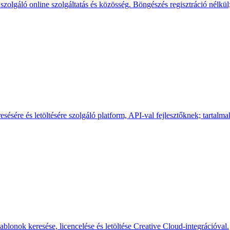
zolgáló online szolgáltatás és közösség. Böngészés regisztráció nélkül;
ésére és letöltésére szolgáló platform, API-val fejlesztőknek; tartalmak
blonok keresése, licencelése és letöltése Creative Cloud-integrációval.