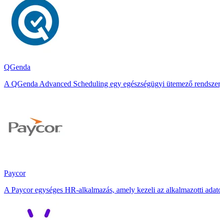
QGenda
A QGenda Advanced Scheduling egy egészségügyi ütemező rendszer, ame
Paycor
A Paycor egységes HR-alkalmazás, amely kezeli az alkalmazotti adatoka