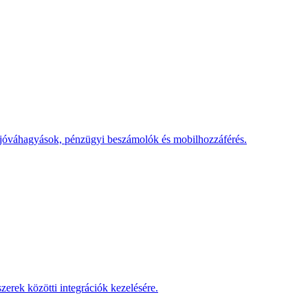
, jóváhagyások, pénzügyi beszámolók és mobilhozzáférés.
rek közötti integrációk kezelésére.