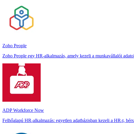
Zoho People
Zoho People egy HR-alkalmazás, amely kezeli a munkavállalói adatokat, 
ADP Workforce Now
Felhőalapú HR-alkalmazás: egyetlen adatbázisban kezeli a HR-t, bérszá