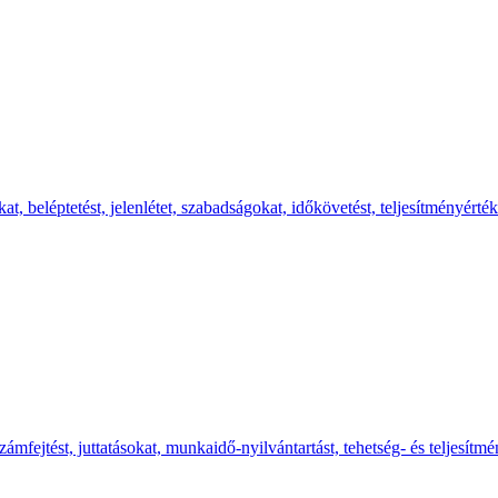
beléptetést, jelenlétet, szabadságokat, időkövetést, teljesítményértéke
mfejtést, juttatásokat, munkaidő-nyilvántartást, tehetség- és teljesítmé