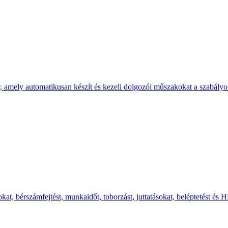
ly automatikusan készít és kezeli dolgozói műszakokat a szabályok, p
t, bérszámfejtést, munkaidőt, toborzást, juttatásokat, beléptetést és H