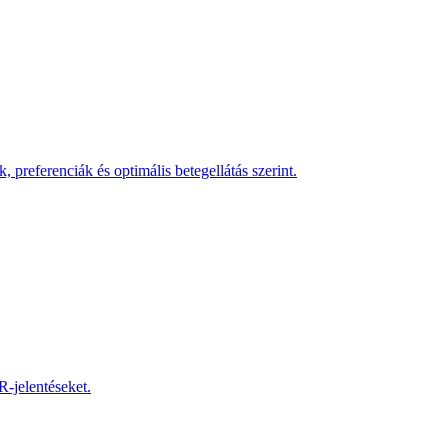
referenciák és optimális betegellátás szerint.
R-jelentéseket.