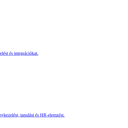
lést és integrációkat.
nykezelést, tanulást és HR-elemzést.