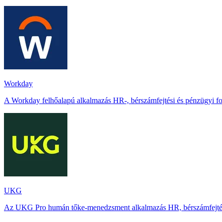
Workday
A Workday felhőalapú alkalmazás HR-, bérszámfejtési és pénzügyi fo
UKG
Az UKG Pro humán tőke‑menedzsment alkalmazás HR, bérszámfejtés, m