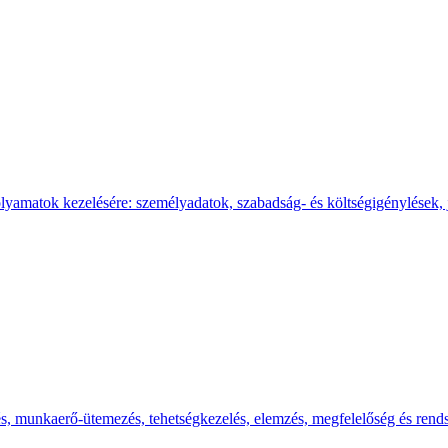
lyamatok kezelésére: személyadatok, szabadság- és költségigénylések
unkaerő‑ütemezés, tehetségkezelés, elemzés, megfelelőség és rendsze