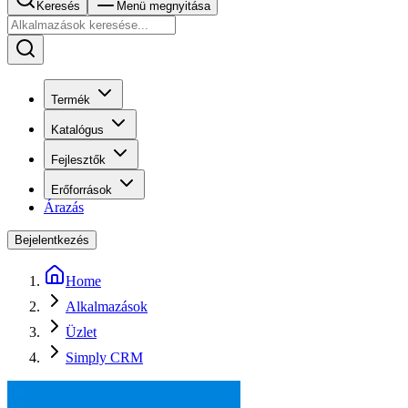
Keresés
Menü megnyitása
Termék
Katalógus
Fejlesztők
Erőforrások
Árazás
Bejelentkezés
Home
Alkalmazások
Üzlet
Simply CRM