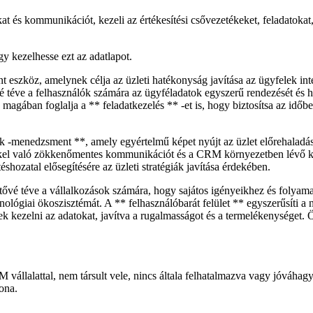
t és kommunikációt, kezeli az értékesítési csővezetékeket, feladatokat
gy kezelhesse ezt az adatlapot.
szköz, amelynek célja az üzleti hatékonyság javítása az ügyfelek inte
téve a felhasználók számára az ügyféladatok egyszerű rendezését és hoz
ás magában foglalja a ** feladatkezelés ** -et is, hogy biztosítsa az i
-menedzsment **, amely egyértelmű képet nyújt az üzlet előrehaladásáró
ekkel való zökkenőmentes kommunikációt és a CRM környezetben lévő k
shozatal elősegítésére az üzleti stratégiák javítása érdekében.
hetővé téve a vállalkozások számára, hogy sajátos igényeikhez és folyam
ológiai ökoszisztémát. A ** felhasználóbarát felület ** egyszerűsíti a 
esek kezelni az adatokat, javítva a rugalmasságot és a termelékenysége
 vállalattal, nem társult vele, nincs általa felhatalmazva vagy jóváh
ona.