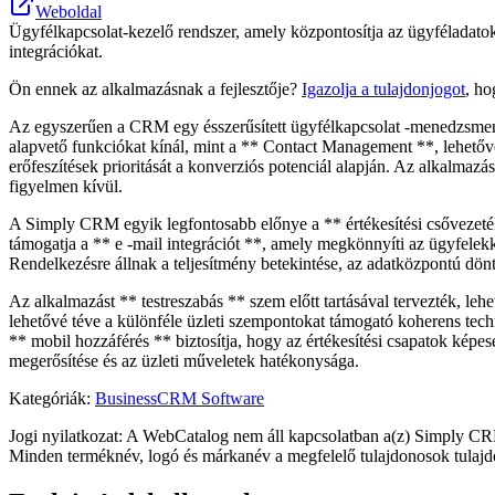
Weboldal
Ügyfélkapcsolat-kezelő rendszer, amely központosítja az ügyféladatoka
integrációkat.
Ön ennek az alkalmazásnak a fejlesztője?
Igazolja a tulajdonjogot
, ho
Az egyszerűen a CRM egy ésszerűsített ügyfélkapcsolat -menedzsment e
alapvető funkciókat kínál, mint a ** Contact Management **, lehetővé 
erőfeszítések prioritását a konverziós potenciál alapján. Az alkalmaz
figyelmen kívül.
A Simply CRM egyik legfontosabb előnye a ** értékesítési csővezeték 
támogatja a ** e -mail integrációt **, amely megkönnyíti az ügyfel
Rendelkezésre állnak a teljesítmény betekintése, az adatközpontú dönté
Az alkalmazást ** testreszabás ** szem előtt tartásával tervezték, le
lehetővé téve a különféle üzleti szempontokat támogató koherens techn
** mobil hozzáférés ** biztosítja, hogy az értékesítési csapatok kép
megerősítése és az üzleti műveletek hatékonysága.
Kategóriák
:
Business
CRM Software
Jogi nyilatkozat: A WebCatalog nem áll kapcsolatban a(z) Simply CRM
Minden terméknév, logó és márkanév a megfelelő tulajdonosok tulajd