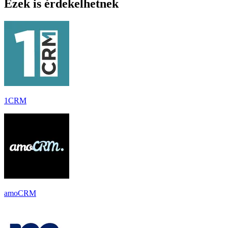
Ezek is érdekelhetnek
1CRM
amoCRM