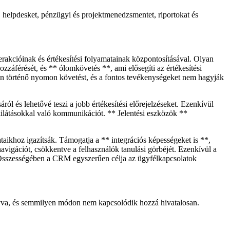
, helpdesket, pénzügyi és projektmenedzsmentet, riportokat és
rakcióinak és értékesítési folyamatainak központosításával. Olyan
záférését, és ** ólomkövetés **, ami elősegíti az értékesítési
dőben történő nyomon követést, és a fontos tevékenységeket nem hagyják
l és lehetővé teszi a jobb értékesítési előrejelzéseket. Ezenkívül
ilátásokkal való kommunikációt. ** Jelentési eszközök **
ataikhoz igazítsák. Támogatja a ** integrációs képességeket is **,
navigációt, csökkentve a felhasználók tanulási görbéjét. Ezenkívül a
t. Összességében a CRM egyszerűen célja az ügyfélkapcsolatok
agyva, és semmilyen módon nem kapcsolódik hozzá hivatalosan.