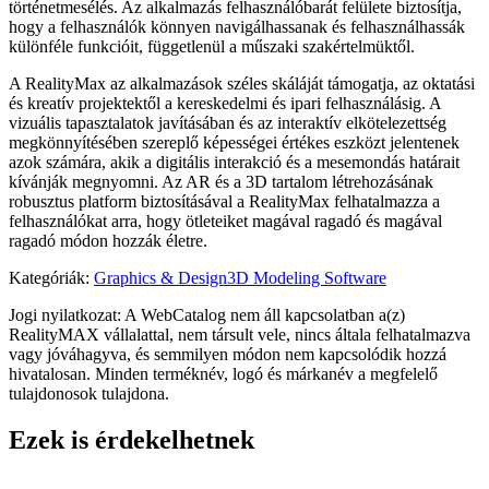
történetmesélés. Az alkalmazás felhasználóbarát felülete biztosítja,
hogy a felhasználók könnyen navigálhassanak és felhasználhassák
különféle funkcióit, függetlenül a műszaki szakértelmüktől.
A RealityMax az alkalmazások széles skáláját támogatja, az oktatási
és kreatív projektektől a kereskedelmi és ipari felhasználásig. A
vizuális tapasztalatok javításában és az interaktív elkötelezettség
megkönnyítésében szereplő képességei értékes eszközt jelentenek
azok számára, akik a digitális interakció és a mesemondás határait
kívánják megnyomni. Az AR és a 3D tartalom létrehozásának
robusztus platform biztosításával a RealityMax felhatalmazza a
felhasználókat arra, hogy ötleteiket magával ragadó és magával
ragadó módon hozzák életre.
Kategóriák
:
Graphics & Design
3D Modeling Software
Jogi nyilatkozat: A WebCatalog nem áll kapcsolatban a(z)
RealityMAX vállalattal, nem társult vele, nincs általa felhatalmazva
vagy jóváhagyva, és semmilyen módon nem kapcsolódik hozzá
hivatalosan. Minden terméknév, logó és márkanév a megfelelő
tulajdonosok tulajdona.
Ezek is érdekelhetnek