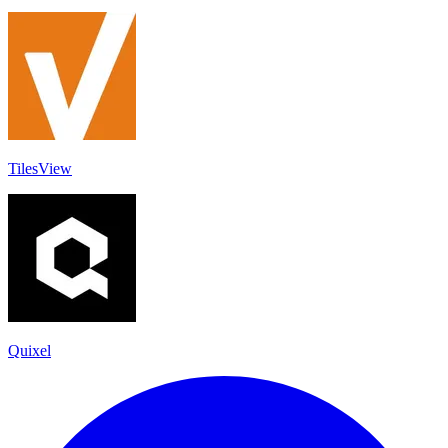
TilesView
Quixel