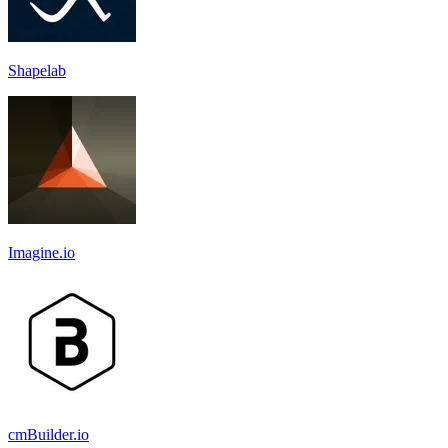
Shapelab
Imagine.io
cmBuilder.io