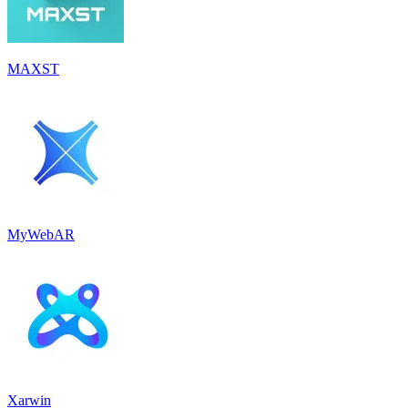
MAXST
MyWebAR
Xarwin