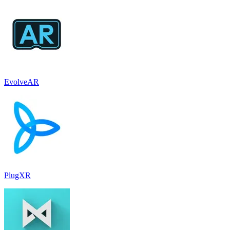
EvolveAR
PlugXR