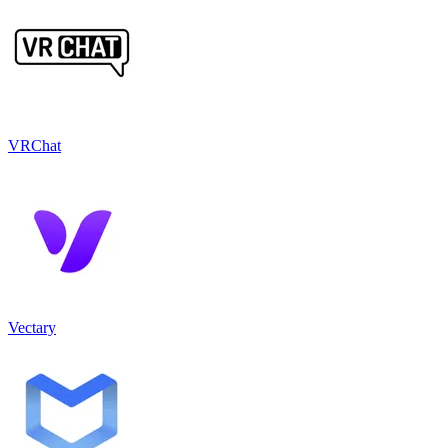
VRChat
Vectary