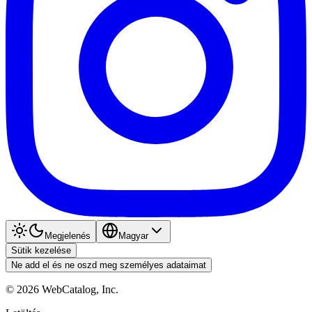
Megjelenés
Magyar
Sütik kezelése
Ne add el és ne oszd meg személyes adataimat
©
2026
WebCatalog, Inc.