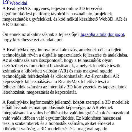
Weboldal
A RealityMAX ingyenes, teljesen online 3D tervezési
együttműködési platform; távolról is használható, projektek
megoszthatók ügyfelekkel, és kód nélkül készíthető Web3D, AR és
VR tartalom.
Ön ennek az alkalmazásnak a fejlesztője?
Igazolja a tulajdonjogot
,
hogy kezelhesse ezt az adatlapot.
A RealityMax egy innovatív alkalmazás, amelynek célja a fejlett
technológiák révén a digitális tapasztalatok fejlesztése és átalakítása.
Az alkalmazás arra összpontosít, hogy a felhasználók olyan
eszközöket és funkciókat biztosítsanak, amelyek lehetővé teszik
számukra a kibővített valóság (AR) és más magával ragadó
technológiák felfedezését és kölcsönhatását. Az élvonalbeli AR
képességek kihasználásával a RealityMax lehetővé teszi a
felhasználók számára az interaktív 3D környezetek és tapasztalatok
létrehozását, megosztását és kapcsolatát.
A RealityMax legfontosabb jellemzői között szerepel a 3D modellek
előállításának és manipulálásának képessége, az AR elemek
integrálásának a valós beállításokba való integrálásának és másokkal
való valós időben való együttműködés. Ez különösen hasznossá
teszi a szakemberek és a hobbisták számára, akiket érdekel a
kibővített valóság, a 3D modellezés és a magával ragadó