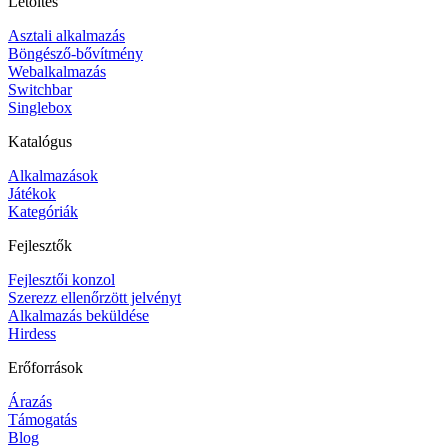
Letöltés
Asztali alkalmazás
Böngésző-bővítmény
Webalkalmazás
Switchbar
Singlebox
Katalógus
Alkalmazások
Játékok
Kategóriák
Fejlesztők
Fejlesztői konzol
Szerezz ellenőrzött jelvényt
Alkalmazás beküldése
Hirdess
Erőforrások
Árazás
Támogatás
Blog