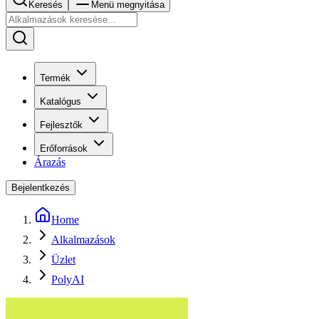
Keresés
Menü megnyitása
Termék
Katalógus
Fejlesztők
Erőforrások
Árazás
Bejelentkezés
Home
Alkalmazások
Üzlet
PolyAI