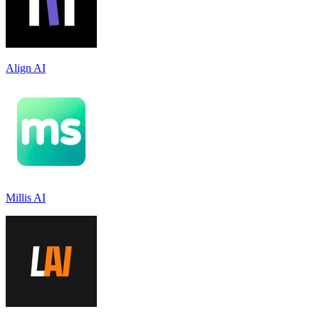
Align AI
Millis AI