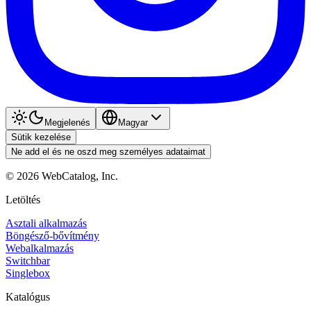
Megjelenés
Magyar
Sütik kezelése
Ne add el és ne oszd meg személyes adataimat
©
2026
WebCatalog, Inc.
Letöltés
Asztali alkalmazás
Böngésző-bővítmény
Webalkalmazás
Switchbar
Singlebox
Katalógus