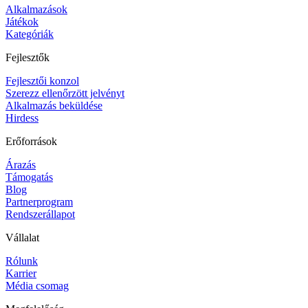
Alkalmazások
Játékok
Kategóriák
Fejlesztők
Fejlesztői konzol
Szerezz ellenőrzött jelvényt
Alkalmazás beküldése
Hirdess
Erőforrások
Árazás
Támogatás
Blog
Partnerprogram
Rendszerállapot
Vállalat
Rólunk
Karrier
Média csomag