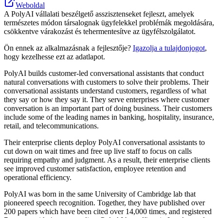
Weboldal
A PolyAI vállalati beszélgető asszisztenseket fejleszt, amelyek
természetes módon társalognak ügyfelekkel problémák megoldására,
csökkentve várakozást és tehermentesítve az ügyfélszolgálatot.
Ön ennek az alkalmazásnak a fejlesztője?
Igazolja a tulajdonjogot
,
hogy kezelhesse ezt az adatlapot.
PolyAI builds customer-led conversational assistants that conduct
natural conversations with customers to solve their problems. Their
conversational assistants understand customers, regardless of what
they say or how they say it. They serve enterprises where customer
conversation is an important part of doing business. Their customers
include some of the leading names in banking, hospitality, insurance,
retail, and telecommunications.
Their enterprise clients deploy PolyAI conversational assistants to
cut down on wait times and free up live staff to focus on calls
requiring empathy and judgment. As a result, their enterprise clients
see improved customer satisfaction, employee retention and
operational efficiency.
PolyAI was born in the same University of Cambridge lab that
pioneered speech recognition. Together, they have published over
200 papers which have been cited over 14,000 times, and registered