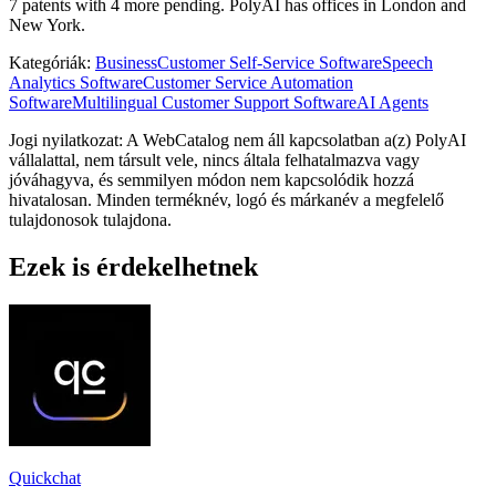
7 patents with 4 more pending. PolyAI has offices in London and
New York.
Kategóriák
:
Business
Customer Self-Service Software
Speech
Analytics Software
Customer Service Automation
Software
Multilingual Customer Support Software
AI Agents
Jogi nyilatkozat: A WebCatalog nem áll kapcsolatban a(z) PolyAI
vállalattal, nem társult vele, nincs általa felhatalmazva vagy
jóváhagyva, és semmilyen módon nem kapcsolódik hozzá
hivatalosan. Minden terméknév, logó és márkanév a megfelelő
tulajdonosok tulajdona.
Ezek is érdekelhetnek
Quickchat