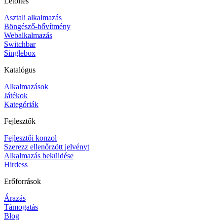
Letöltés
Asztali alkalmazás
Böngésző-bővítmény
Webalkalmazás
Switchbar
Singlebox
Katalógus
Alkalmazások
Játékok
Kategóriák
Fejlesztők
Fejlesztői konzol
Szerezz ellenőrzött jelvényt
Alkalmazás beküldése
Hirdess
Erőforrások
Árazás
Támogatás
Blog