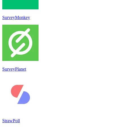
SurveyMonkey
SurveyPlanet
StrawPoll