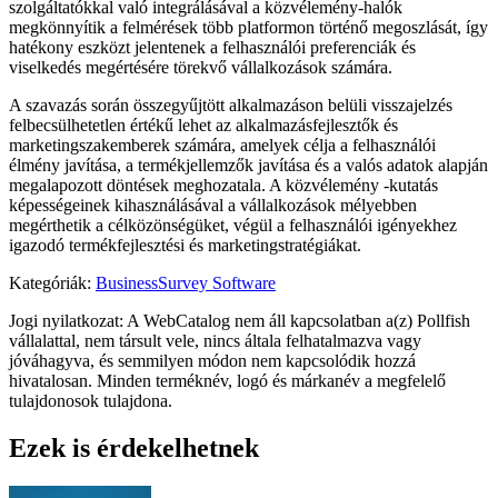
szolgáltatókkal való integrálásával a közvélemény-halók
megkönnyítik a felmérések több platformon történő megoszlását, így
hatékony eszközt jelentenek a felhasználói preferenciák és
viselkedés megértésére törekvő vállalkozások számára.
A szavazás során összegyűjtött alkalmazáson belüli visszajelzés
felbecsülhetetlen értékű lehet az alkalmazásfejlesztők és
marketingszakemberek számára, amelyek célja a felhasználói
élmény javítása, a termékjellemzők javítása és a valós adatok alapján
megalapozott döntések meghozatala. A közvélemény -kutatás
képességeinek kihasználásával a vállalkozások mélyebben
megérthetik a célközönségüket, végül a felhasználói igényekhez
igazodó termékfejlesztési és marketingstratégiákat.
Kategóriák
:
Business
Survey Software
Jogi nyilatkozat: A WebCatalog nem áll kapcsolatban a(z) Pollfish
vállalattal, nem társult vele, nincs általa felhatalmazva vagy
jóváhagyva, és semmilyen módon nem kapcsolódik hozzá
hivatalosan. Minden terméknév, logó és márkanév a megfelelő
tulajdonosok tulajdona.
Ezek is érdekelhetnek