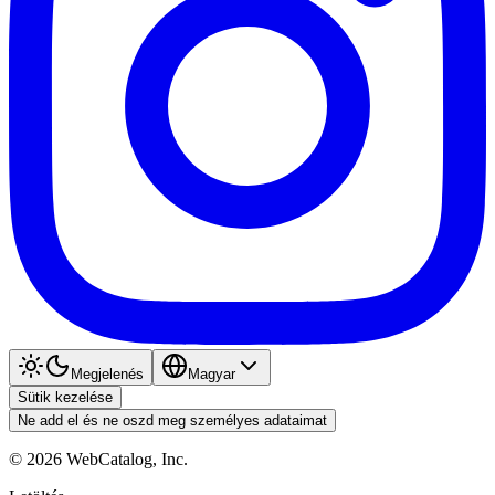
Megjelenés
Magyar
Sütik kezelése
Ne add el és ne oszd meg személyes adataimat
©
2026
WebCatalog, Inc.