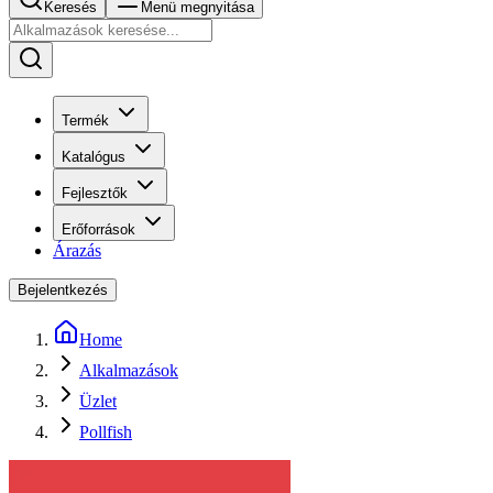
Keresés
Menü megnyitása
Termék
Katalógus
Fejlesztők
Erőforrások
Árazás
Bejelentkezés
Home
Alkalmazások
Üzlet
Pollfish