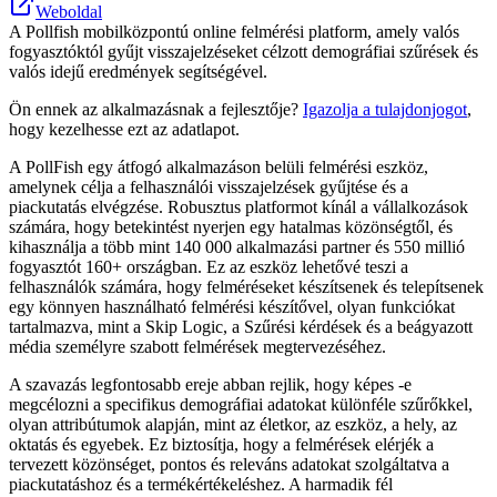
Weboldal
A Pollfish mobilközpontú online felmérési platform, amely valós
fogyasztóktól gyűjt visszajelzéseket célzott demográfiai szűrések és
valós idejű eredmények segítségével.
Ön ennek az alkalmazásnak a fejlesztője?
Igazolja a tulajdonjogot
,
hogy kezelhesse ezt az adatlapot.
A PollFish egy átfogó alkalmazáson belüli felmérési eszköz,
amelynek célja a felhasználói visszajelzések gyűjtése és a
piackutatás elvégzése. Robusztus platformot kínál a vállalkozások
számára, hogy betekintést nyerjen egy hatalmas közönségtől, és
kihasználja a több mint 140 000 alkalmazási partner és 550 millió
fogyasztót 160+ országban. Ez az eszköz lehetővé teszi a
felhasználók számára, hogy felméréseket készítsenek és telepítsenek
egy könnyen használható felmérési készítővel, olyan funkciókat
tartalmazva, mint a Skip Logic, a Szűrési kérdések és a beágyazott
média személyre szabott felmérések megtervezéséhez.
A szavazás legfontosabb ereje abban rejlik, hogy képes -e
megcélozni a specifikus demográfiai adatokat különféle szűrőkkel,
olyan attribútumok alapján, mint az életkor, az eszköz, a hely, az
oktatás és egyebek. Ez biztosítja, hogy a felmérések elérjék a
tervezett közönséget, pontos és releváns adatokat szolgáltatva a
piackutatáshoz és a termékértékeléshez. A harmadik fél