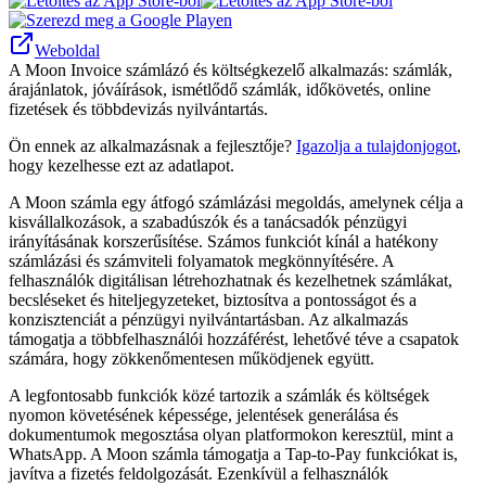
Weboldal
A Moon Invoice számlázó és költségkezelő alkalmazás: számlák,
árajánlatok, jóváírások, ismétlődő számlák, időkövetés, online
fizetések és többdevizás nyilvántartás.
Ön ennek az alkalmazásnak a fejlesztője?
Igazolja a tulajdonjogot
,
hogy kezelhesse ezt az adatlapot.
A Moon számla egy átfogó számlázási megoldás, amelynek célja a
kisvállalkozások, a szabadúszók és a tanácsadók pénzügyi
irányításának korszerűsítése. Számos funkciót kínál a hatékony
számlázási és számviteli folyamatok megkönnyítésére. A
felhasználók digitálisan létrehozhatnak és kezelhetnek számlákat,
becsléseket és hiteljegyzeteket, biztosítva a pontosságot és a
konzisztenciát a pénzügyi nyilvántartásban. Az alkalmazás
támogatja a többfelhasználói hozzáférést, lehetővé téve a csapatok
számára, hogy zökkenőmentesen működjenek együtt.
A legfontosabb funkciók közé tartozik a számlák és költségek
nyomon követésének képessége, jelentések generálása és
dokumentumok megosztása olyan platformokon keresztül, mint a
WhatsApp. A Moon számla támogatja a Tap-to-Pay funkciókat is,
javítva a fizetés feldolgozását. Ezenkívül a felhasználók