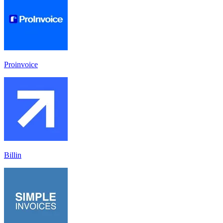
Proinvoice
Billin