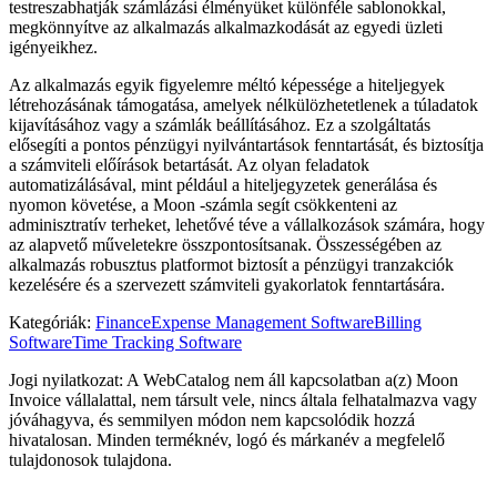
testreszabhatják számlázási élményüket különféle sablonokkal,
megkönnyítve az alkalmazás alkalmazkodását az egyedi üzleti
igényeikhez.
Az alkalmazás egyik figyelemre méltó képessége a hiteljegyek
létrehozásának támogatása, amelyek nélkülözhetetlenek a túladatok
kijavításához vagy a számlák beállításához. Ez a szolgáltatás
elősegíti a pontos pénzügyi nyilvántartások fenntartását, és biztosítja
a számviteli előírások betartását. Az olyan feladatok
automatizálásával, mint például a hiteljegyzetek generálása és
nyomon követése, a Moon -számla segít csökkenteni az
adminisztratív terheket, lehetővé téve a vállalkozások számára, hogy
az alapvető műveletekre összpontosítsanak. Összességében az
alkalmazás robusztus platformot biztosít a pénzügyi tranzakciók
kezelésére és a szervezett számviteli gyakorlatok fenntartására.
Kategóriák
:
Finance
Expense Management Software
Billing
Software
Time Tracking Software
Jogi nyilatkozat: A WebCatalog nem áll kapcsolatban a(z) Moon
Invoice vállalattal, nem társult vele, nincs általa felhatalmazva vagy
jóváhagyva, és semmilyen módon nem kapcsolódik hozzá
hivatalosan. Minden terméknév, logó és márkanév a megfelelő
tulajdonosok tulajdona.