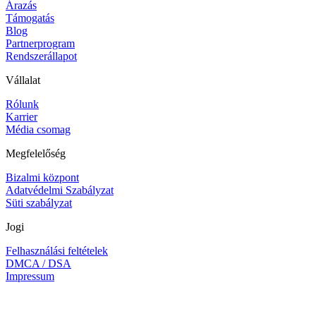
Árazás
Támogatás
Blog
Partnerprogram
Rendszerállapot
Vállalat
Rólunk
Karrier
Média csomag
Megfelelőség
Bizalmi központ
Adatvédelmi Szabályzat
Süti szabályzat
Jogi
Felhasználási feltételek
DMCA / DSA
Impressum