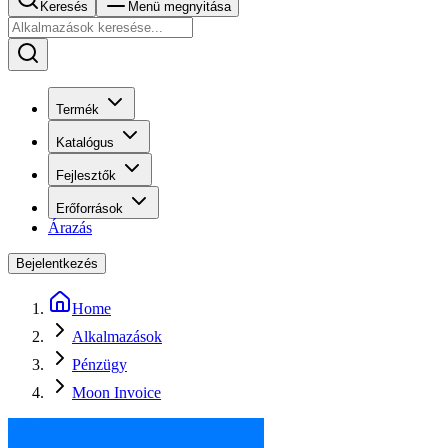
Keresés
Menü megnyitása
Termék
Katalógus
Fejlesztők
Erőforrások
Árazás
Bejelentkezés
Home
Alkalmazások
Pénzügy
Moon Invoice