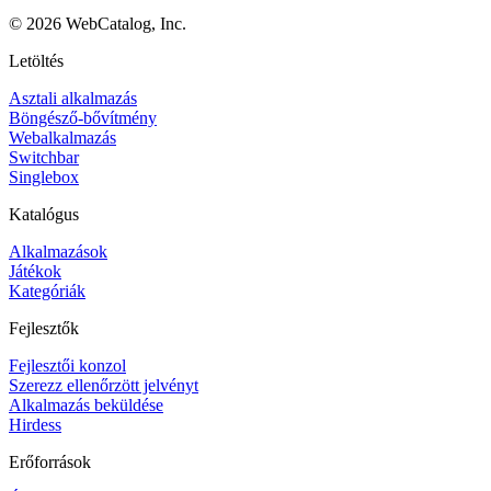
©
2026
WebCatalog, Inc.
Letöltés
Asztali alkalmazás
Böngésző-bővítmény
Webalkalmazás
Switchbar
Singlebox
Katalógus
Alkalmazások
Játékok
Kategóriák
Fejlesztők
Fejlesztői konzol
Szerezz ellenőrzött jelvényt
Alkalmazás beküldése
Hirdess
Erőforrások