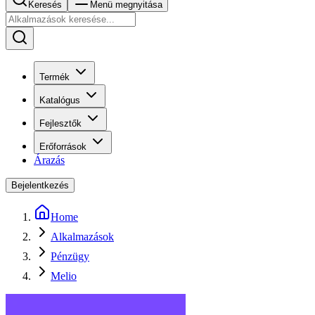
Keresés
Menü megnyitása
Termék
Katalógus
Fejlesztők
Erőforrások
Árazás
Bejelentkezés
Home
Alkalmazások
Pénzügy
Melio