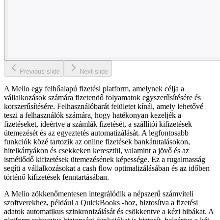
Previous slide
Next slide
A Melio egy felhőalapú fizetési platform, amelynek célja a
vállalkozások számára fizetendő folyamatok egyszerűsítésére és
korszerűsítésére. Felhasználóbarát felületet kínál, amely lehetővé
teszi a felhasználók számára, hogy hatékonyan kezeljék a
fizetéseket, ideértve a számlák fizetését, a szállítói kifizetések
ütemezését és az egyeztetés automatizálását. A legfontosabb
funkciók közé tartozik az online fizetések bankátutalásokon,
hitelkártyákon és csekkeken keresztül, valamint a jövő és az
ismétlődő kifizetések ütemezésének képessége. Ez a rugalmasság
segíti a vállalkozásokat a cash flow optimalizálásában és az időben
történő kifizetések fenntartásában.
A Melio zökkenőmentesen integrálódik a népszerű számviteli
szoftverekhez, például a QuickBooks -hoz, biztosítva a fizetési
adatok automatikus szinkronizálását és csökkentve a kézi hibákat. A