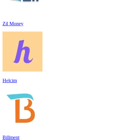
Zil Money
Helcim
Billment