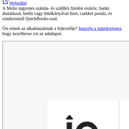
Weboldal
A Melio ingyenes számla- és szállítói fizetési eszköz, banki
átutalással, betéti vagy hitelkártyával fizet, csekket postáz, és
szinkronizál QuickBooks-szal.
Ön ennek az alkalmazásnak a fejlesztője?
Igazolja a tulajdonjogot
,
hogy kezelhesse ezt az adatlapot.