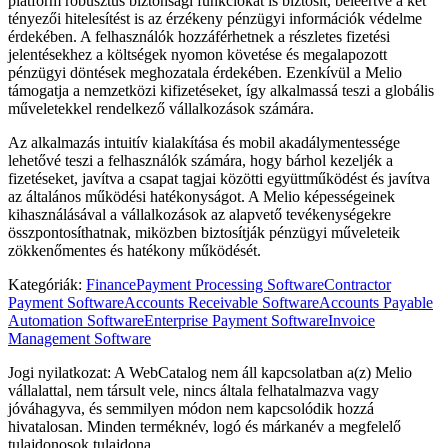
platform robusztus biztonsági funkciókat is biztosít, beleértve a két
tényezői hitelesítést is az érzékeny pénzügyi információk védelme
érdekében. A felhasználók hozzáférhetnek a részletes fizetési
jelentésekhez a költségek nyomon követése és megalapozott
pénzügyi döntések meghozatala érdekében. Ezenkívül a Melio
támogatja a nemzetközi kifizetéseket, így alkalmassá teszi a globális
műveletekkel rendelkező vállalkozások számára.
Az alkalmazás intuitív kialakítása és mobil akadálymentessége
lehetővé teszi a felhasználók számára, hogy bárhol kezeljék a
fizetéseket, javítva a csapat tagjai közötti együttműködést és javítva
az általános működési hatékonyságot. A Melio képességeinek
kihasználásával a vállalkozások az alapvető tevékenységekre
összpontosíthatnak, miközben biztosítják pénzügyi műveleteik
zökkenőmentes és hatékony működését.
Kategóriák
:
Finance
Payment Processing Software
Contractor
Payment Software
Accounts Receivable Software
Accounts Payable
Automation Software
Enterprise Payment Software
Invoice
Management Software
Jogi nyilatkozat: A WebCatalog nem áll kapcsolatban a(z) Melio
vállalattal, nem társult vele, nincs általa felhatalmazva vagy
jóváhagyva, és semmilyen módon nem kapcsolódik hozzá
hivatalosan. Minden terméknév, logó és márkanév a megfelelő
tulajdonosok tulajdona.