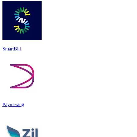
SmartBill
Paymerang