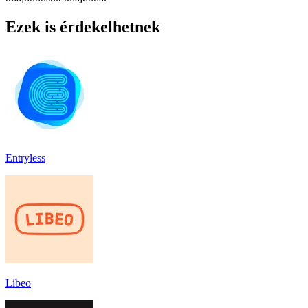
Ezek is érdekelhetnek
Entryless
Libeo